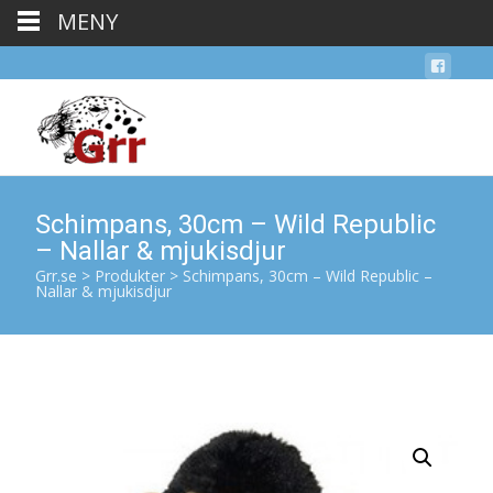
MENY
Schimpans, 30cm – Wild Republic
– Nallar & mjukisdjur
Grr.se
>
Produkter
>
Schimpans, 30cm – Wild Republic –
Nallar & mjukisdjur