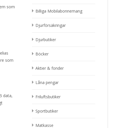
r dem som
Billiga Mobilabonnemang
Djurförsäkringar
Djurbutiker
elias
Böcker
dare som
Aktier & fonder
Låna pengar
B data,
Friluftsbutiker
gt
Sportbutiker
Matkasse