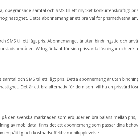
 obegränsade samtal och SMS till ett mycket konkurrenskraftigt pri
h hög hastighet. Detta abonnemang är ett bra val för prismedvetna an
h SMS till ett lågt pris. Abonnemanget är utan bindningstid och anv
 storstadsområden. Wifog är känt för sina prisvärda lösningar och enkla
 samtal och SMS till ett lågt pris. Detta abonnemang är utan bindnin
hastighet. Det är ett bra alternativ för dem som vill ha en prisvärd lö
a på den svenska marknaden som erbjuder en bra balans mellan pris,
dning av mobildata, finns det ett abonnemang som passar dina behov.
en pålitlig och kostnadseffektiv mobilupplevelse.