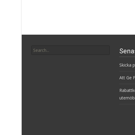
Search
Sena
for:
Skicka 
Att Ge 
Rabattk
utemöb