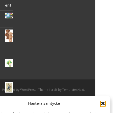
Powered by WordPress
, Theme
i-craft
by TemplatesNext.
Hantera samtycke
or