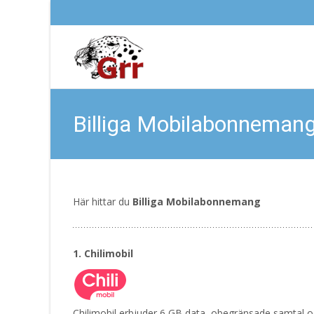
Billiga Mobilabonneman
Här hittar du
Billiga Mobilabonnemang
1. Chilimobil
Chilimobil erbjuder 6 GB data, obegränsade samtal o