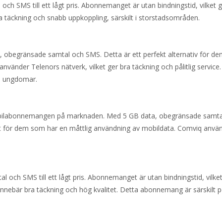
ch SMS till ett lågt pris. Abonnemanget är utan bindningstid, vilket g
 bra täckning och snabb uppkoppling, särskilt i storstadsområden.
, obegränsade samtal och SMS. Detta är ett perfekt alternativ för d
använder Telenors nätverk, vilket ger bra täckning och pålitlig service.
h ungdomar.
mobilabonnemangen på marknaden. Med 5 GB data, obegränsade samta
 för dem som har en måttlig användning av mobildata. Comviq anvä
och SMS till ett lågt pris. Abonnemanget är utan bindningstid, vilket
t innebär bra täckning och hög kvalitet. Detta abonnemang är särskilt 