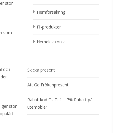
er stor
Hemförsäkring
IT-produkter
em som
Hemelektronik
l och
Skicka present
nder
Att Ge Frökenpresent
Rabattkod OUTL1 – 7% Rabatt på
 ger stor
utemöbler
populärt