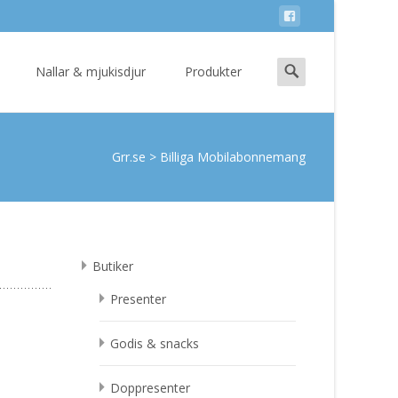
Search
Nallar & mjukisdjur
Produkter
for:
Grr.se
>
Billiga Mobilabonnemang
Butiker
Presenter
Godis & snacks
Doppresenter