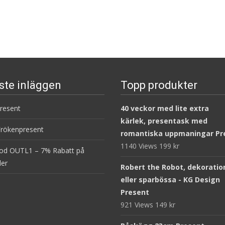
ste inläggen
Topp produkter
present
40 veckor med lite extra
kärlek, presentask med
Frökenpresent
romantiska uppmaningar Pr
1140 Views
199
kr
od OUTL1 – 7% Rabatt på
ler
Robert the Robot, dekoratio
eller sparbössa - KG Design
Present
921 Views
149
kr