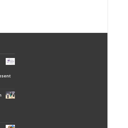
esent
n