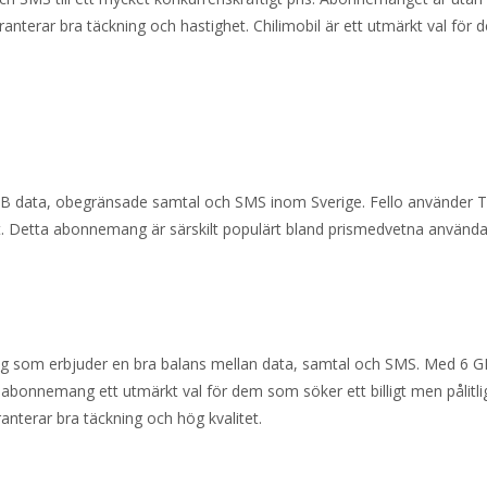
ranterar bra täckning och hastighet. Chilimobil är ett utmärkt val fö
GB data, obegränsade samtal och SMS inom Sverige. Fello använder T
het. Detta abonnemang är särskilt populärt bland prismedvetna använ
g som erbjuder en bra balans mellan data, samtal och SMS. Med 6 G
bonnemang ett utmärkt val för dem som söker ett billigt men pålitli
ranterar bra täckning och hög kvalitet.