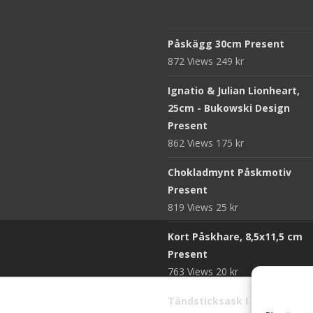
Påskägg 30cm Present
872 Views
249
kr
Ignatio & Julian Lionheart,
25cm - Bukowski Design
Present
862 Views
175
kr
Chokladmynt Påskmotiv
Present
819 Views
25
kr
Kort Påskhare, 8,5x11,5 cm
Present
763 Views
20
kr
Tändsticksask I den enkla b