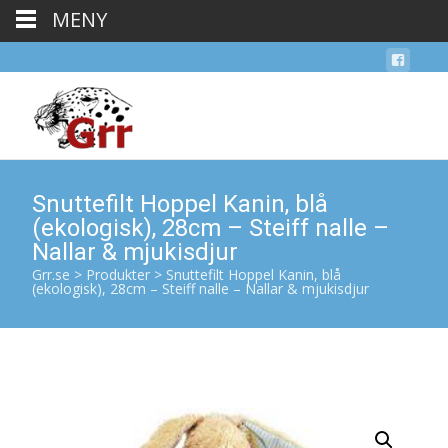
MENY
Snuttefilt Hoppel Kanin, blå
(ekologisk), 28cm – Steiff nalle –
Nallar & mjukisdjur
Grr.se
>
Produkter
>
Snuttefilt Hoppel Kanin, blå
(ekologisk), 28cm – Steiff nalle – Nallar & mjukisdjur