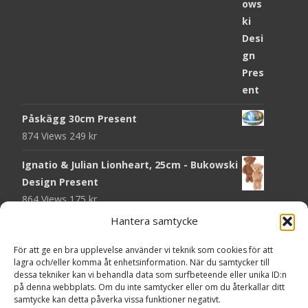
Påskägg 30cm Present
874 Views
249
kr
Ignatio & Julian Lionheart, 25cm - Bukowski
Design Present
864 Views
175
kr
Hantera samtycke
Chokladmynt Påskmotiv Present
Copyright © Grr.se
820 Views
25
kr
Powered by WordPress
, Theme
i-craft
by TemplatesNext.
För att ge en bra upplevelse använder vi teknik som cookies för att
lagra och/eller komma åt enhetsinformation. När du samtycker till
Kort Påskhare, 8,5x11,5 cm Present
dessa tekniker kan vi behandla data som surfbeteende eller unika ID:n
på denna webbplats. Om du inte samtycker eller om du återkallar ditt
764 Views
20
kr
samtycke kan detta påverka vissa funktioner negativt.