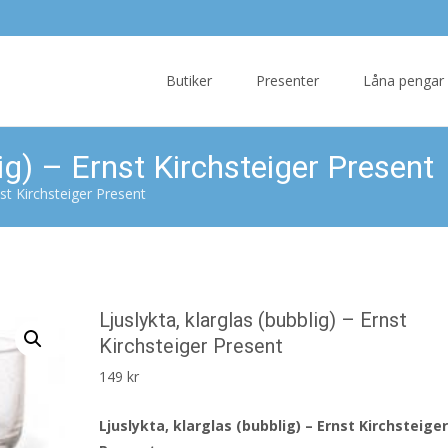
Skip
to
Butiker
Presenter
Låna pengar
content
lig) – Ernst Kirchsteiger Present
nst Kirchsteiger Present
Ljuslykta, klarglas (bubblig) – Ernst
Kirchsteiger Present
149
kr
Ljuslykta, klarglas (bubblig) – Ernst Kirchsteige