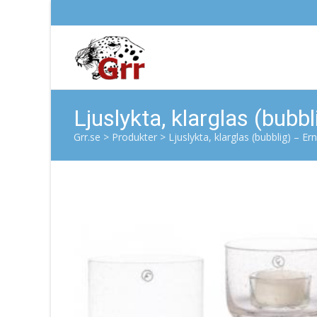
Ljuslykta, klarglas (bubb
Grr.se
>
Produkter
>
Ljuslykta, klarglas (bubblig) – Er