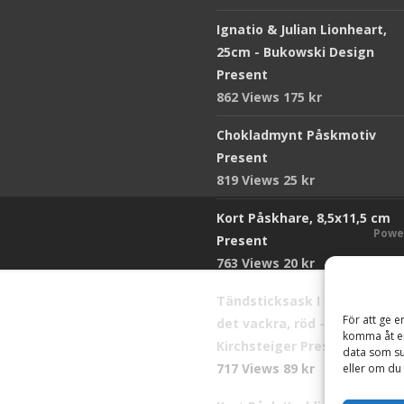
Ignatio & Julian Lionheart,
25cm - Bukowski Design
Present
862 Views
175
kr
Chokladmynt Påskmotiv
Present
819 Views
25
kr
Kort Påskhare, 8,5x11,5 cm
Powe
Present
763 Views
20
kr
Tändsticksask I den enkla b
För att ge e
det vackra, röd - Ernst
komma åt en
Kirchsteiger Present
data som su
717 Views
89
kr
eller om du 