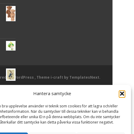
red by WordPress
, Theme
i-craft
by TemplatesNext.
Hantera samtycke
or
n bra upplevelse använder vi teknik som cookies för att lagra och/eller
hetsinformation. När du samtycker till dessa tekniker kan vi behandla
rfbeteende eller unika ID:n på denna webbplats. Om du inte samtycker
återkallar ditt samtycke kan detta påverka vissa funktioner negativt.