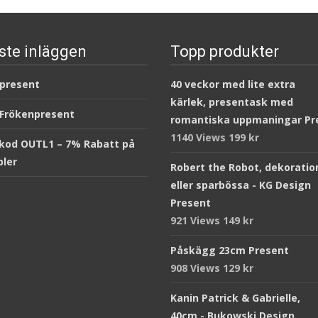
ste inläggen
Topp produkter
 present
40 veckor med lite extra
kärlek, presentask med
 Frökenpresent
romantiska uppmaningar Pr
1140 Views
199
kr
kod OUTL1 – 7% Rabatt på
ler
Robert the Robot, dekoratio
eller sparbössa - KG Design
Present
921 Views
149
kr
Påskägg 23cm Present
908 Views
129
kr
Kanin Patrick & Gabrielle,
40cm - Bukowski Design