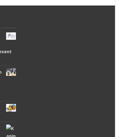
esent
n