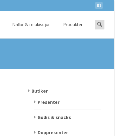
Search
Nallar & mjukisdjur
Produkter
for:
Butiker
Presenter
Godis & snacks
r
Doppresenter