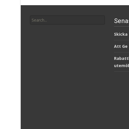
Search
Sena
for:
Skicka
Att Ge
Rabatt
utemöb