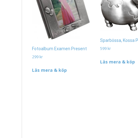
Sparbössa, Kossa 
599
kr
Fotoalbum Examen Present
299
kr
Läs mera & köp
Läs mera & köp