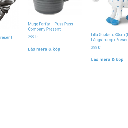
Mugg Farfar – Puss Puss
Company Present
Lilla Gubben, 30cm (
299
kr
Present
Långstrump) Prese
399
kr
Läs mera & köp
Läs mera & köp