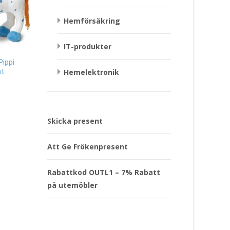
Hemförsäkring
IT-produkter
Mugg Älskad – Puss 
Pippi
Company Present
nt
Hemelektronik
Papperstallrikar Halloween
Glad Pumpa, 8-pack Present
299
kr
29
kr
Läs mera & köp
Läs mera & köp
Skicka present
Att Ge Frökenpresent
Rabattkod OUTL1 – 7% Rabatt
på utemöbler