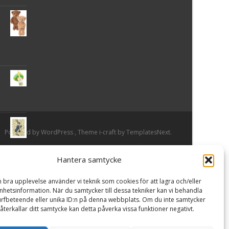
Powered by WordPress
, Theme
i-craft
by TemplatesNext.
Hantera samtycke
or
n bra upplevelse använder vi teknik som cookies för att lagra och/eller
hetsinformation. När du samtycker till dessa tekniker kan vi behandla
rfbeteende eller unika ID:n på denna webbplats. Om du inte samtycker
återkallar ditt samtycke kan detta påverka vissa funktioner negativt.