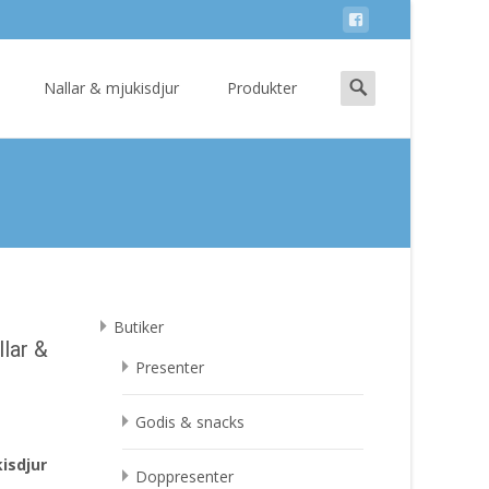
Search
Nallar & mjukisdjur
Produkter
for:
Butiker
lar &
Presenter
Godis & snacks
kisdjur
Doppresenter