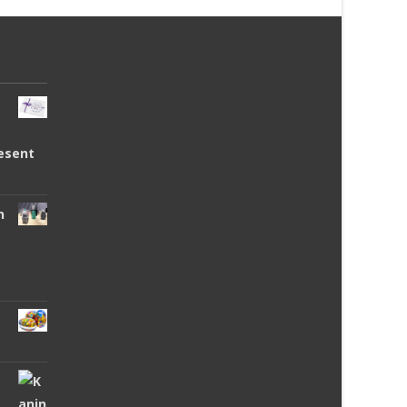
esent
n