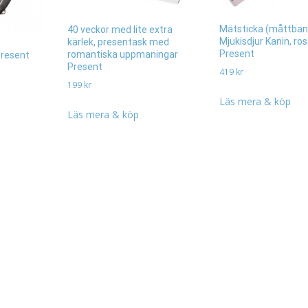
Mätsticka (måttban
40 veckor med lite extra
Mjukisdjur Kanin, ro
kärlek, presentask med
Present
romantiska uppmaningar
Present
Present
419
kr
199
kr
Läs mera & köp
Läs mera & köp