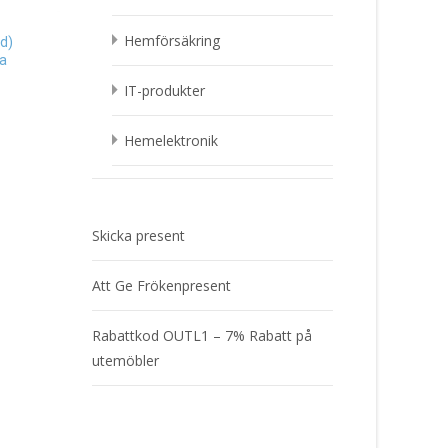
Hemförsäkring
d)
Robert the Robot, dekoration
sa
eller sparbössa – KG Design
Lilla Gubben, 30cm (P
Present
Långstrump) Presen
IT-produkter
149
kr
399
kr
Hemelektronik
Läs mera & köp
Läs mera & köp
Skicka present
Att Ge Frökenpresent
Rabattkod OUTL1 – 7% Rabatt på
utemöbler