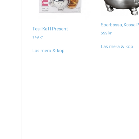
Sparbössa, Kossa 
Tesil Katt Present
599
kr
149
kr
Läs mera & köp
Läs mera & köp