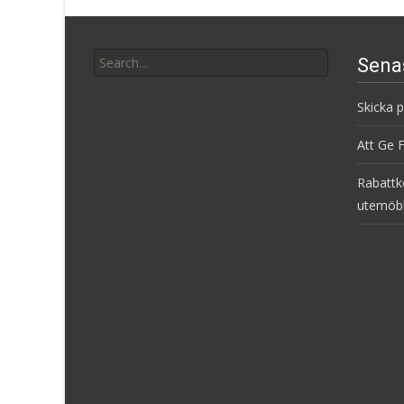
Search
Sena
for:
Skicka 
Att Ge 
Rabattk
utemöb