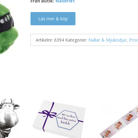
Från Butik:
Nalleriet
Läs mer & köp
Artikelnr:
6394
Kategorier:
Nallar & Mjukisdjur
,
Prod