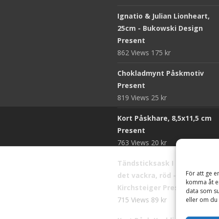
Ignatio & Julian Lionheart,
25cm - Bukowski Design
Present
862 Views
175
kr
Chokladmynt Påskmotiv
Present
819 Views
25
kr
Kort Påskhare, 8,5x11,5 cm
Present
763 Views
20
kr
Tändsticksask I den enkla b
För att ge e
det vackra, röd - Ernst
komma åt en
Kirchsteiger Present
data som su
715 Views
89
kr
eller om du 