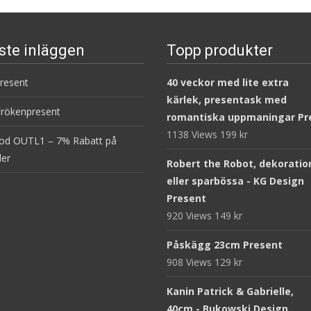
ste inläggen
Topp produkter
present
40 veckor med lite extra
kärlek, presentask med
Frökenpresent
romantiska uppmaningar Pr
1138 Views
199
kr
od OUTL1 – 7% Rabatt på
ler
Robert the Robot, dekoratio
eller sparbössa - KG Design
Present
920 Views
149
kr
Påskägg 23cm Present
908 Views
129
kr
Kanin Patrick & Gabrielle,
40cm - Bukowski Design