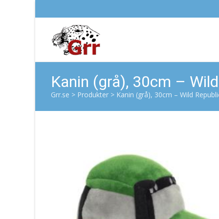
Kanin (grå), 30cm – Wild
Grr.se
>
Produkter
>
Kanin (grå), 30cm – Wild Republi