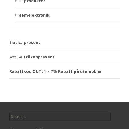
IT-produkter
Hemelektronik
Skicka present
Att Ge Frökenpresent
Rabattkod OUTL1 – 7% Rabatt på utemöbler
Search
for: