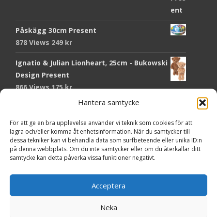
Påskägg 30cm Present
878 Views
249
kr
Ignatio & Julian Lionheart, 25cm - Bukowski
Design Present
866 Views
175
kr
Hantera samtycke
Chokladmynt Påskmotiv Present
Copyright © Grr.se
822 Views
25
kr
Powered by WordPress
, Theme
i-craft
by TemplatesNext.
För att ge en bra upplevelse använder vi teknik som cookies för att
lagra och/eller komma åt enhetsinformation. När du samtycker till
Kort Påskhare, 8,5x11,5 cm Present
dessa tekniker kan vi behandla data som surfbeteende eller unika ID:n
på denna webbplats. Om du inte samtycker eller om du återkallar ditt
766 Views
20
kr
samtycke kan detta påverka vissa funktioner negativt.
Tändsticksask I den enkla bor det vackra,
röd - Ernst Kirchsteiger Present
Acceptera
723 Views
89
kr
Neka
Kort Påsk Kycklingar & Tupp, 8,5x11,5 cm