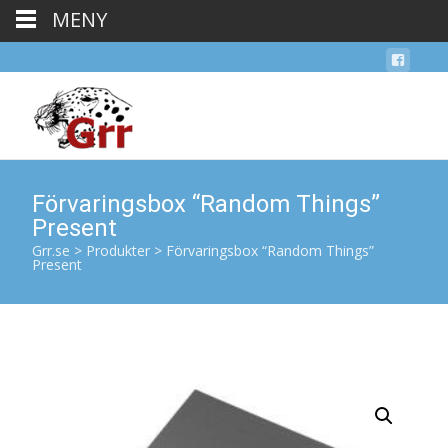
MENY
Förvaringsbox “Random Things”
Present
Grr.se
>
Produkter
>
Förvaringsbox “Random Things”
Present