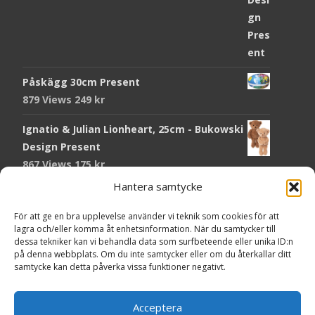
Påskägg 30cm Present
879 Views
249
kr
Ignatio & Julian Lionheart, 25cm - Bukowski
Design Present
867 Views
175
kr
Hantera samtycke
Chokladmynt Påskmotiv Present
Copyright © Grr.se
824 Views
25
kr
Powered by WordPress
, Theme
i-craft
by TemplatesNext.
För att ge en bra upplevelse använder vi teknik som cookies för att
lagra och/eller komma åt enhetsinformation. När du samtycker till
Kort Påskhare, 8,5x11,5 cm Present
dessa tekniker kan vi behandla data som surfbeteende eller unika ID:n
på denna webbplats. Om du inte samtycker eller om du återkallar ditt
767 Views
20
kr
samtycke kan detta påverka vissa funktioner negativt.
Tändsticksask I den enkla bor det vackra,
röd - Ernst Kirchsteiger Present
Acceptera