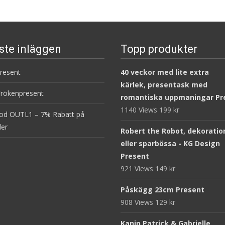
ste inläggen
Topp produkter
present
40 veckor med lite extra
kärlek, presentask med
Frökenpresent
romantiska uppmaningar Pr
1140 Views
199
kr
od OUTL1 – 7% Rabatt på
ler
Robert the Robot, dekoratio
eller sparbössa - KG Design
Present
921 Views
149
kr
Påskägg 23cm Present
908 Views
129
kr
Kanin Patrick & Gabrielle,