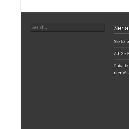
Search
Sena
for:
Skicka 
Att Ge 
Rabattk
utemöb