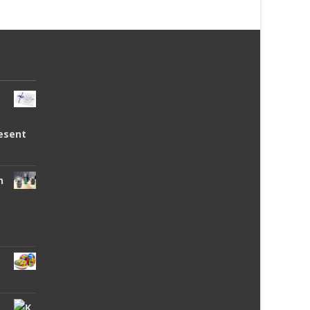
esent
n