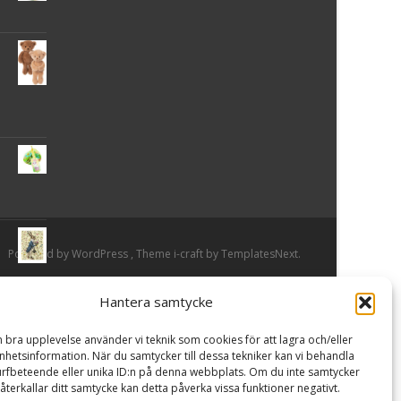
Powered by WordPress
, Theme
i-craft
by TemplatesNext.
Hantera samtycke
or
n bra upplevelse använder vi teknik som cookies för att lagra och/eller
hetsinformation. När du samtycker till dessa tekniker kan vi behandla
rfbeteende eller unika ID:n på denna webbplats. Om du inte samtycker
återkallar ditt samtycke kan detta påverka vissa funktioner negativt.