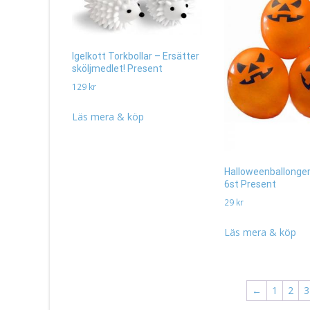
Igelkott Torkbollar – Ersätter
sköljmedlet! Present
129
kr
Läs mera & köp
Halloweenballonge
6st Present
29
kr
Läs mera & köp
←
1
2
3