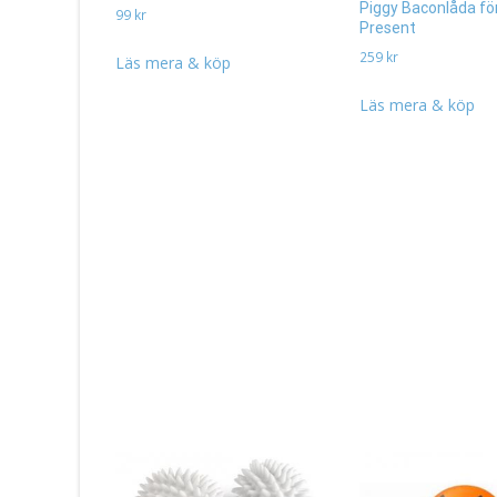
Piggy Baconlåda fö
99
kr
Present
259
kr
Läs mera & köp
Läs mera & köp