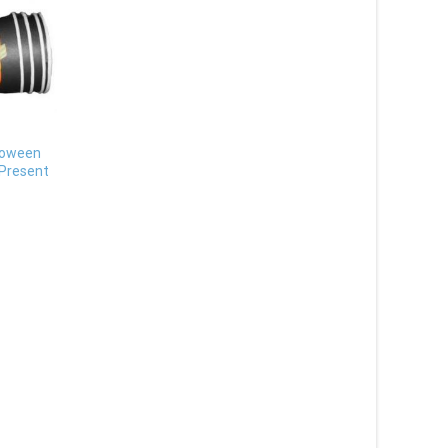
loween
 Present