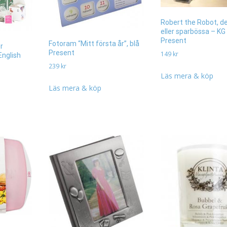
Robert the Robot, d
eller sparbössa – KG
Present
Fotoram “Mitt första år”, blå
r
Present
149
kr
English
239
kr
Läs mera & köp
Läs mera & köp