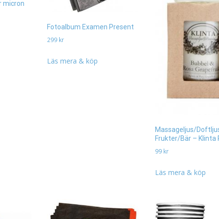
r micron
Fotoalbum Examen Present
299
kr
Läs mera & köp
Massageljus/Doftlju
Frukter/Bär – Klinta
99
kr
Läs mera & köp