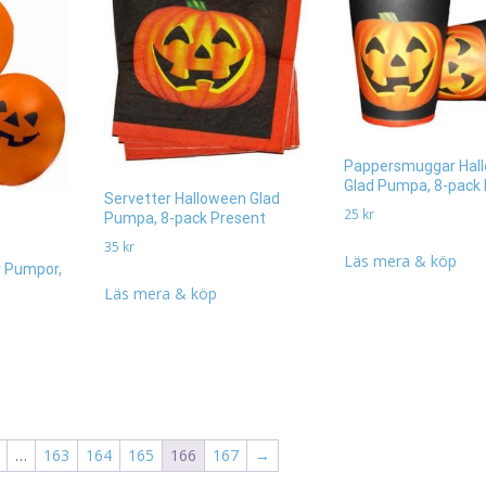
Pappersmuggar Hal
Glad Pumpa, 8-pack
Servetter Halloween Glad
25
kr
Pumpa, 8-pack Present
35
kr
Läs mera & köp
r Pumpor,
Läs mera & köp
…
163
164
165
166
167
→