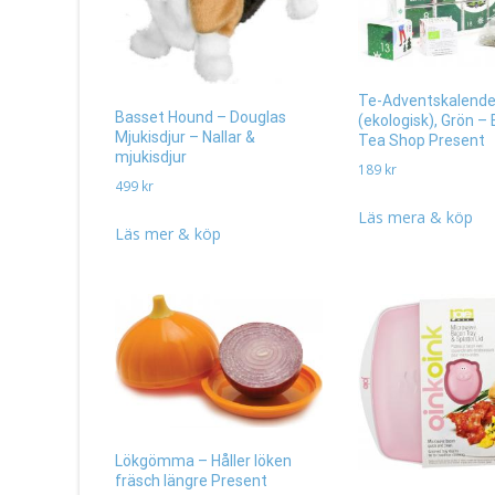
Te-Adventskalende
Basset Hound – Douglas
(ekologisk), Grön – 
Mjukisdjur – Nallar &
Tea Shop Present
mjukisdjur
189
kr
499
kr
Läs mera & köp
Läs mer & köp
Lökgömma – Håller löken
fräsch längre Present