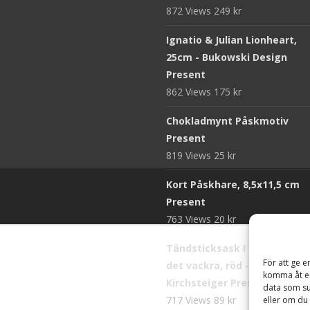
872 Views
249
kr
Ignatio & Julian Lionheart,
25cm - Bukowski Design
Present
862 Views
175
kr
Chokladmynt Påskmotiv
Present
819 Views
25
kr
Kort Påskhare, 8,5x11,5 cm
Present
763 Views
20
kr
Tändsticksask I den enkla b
För att ge e
det vackra, röd - Ernst
komma åt en
Kirchsteiger Present
data som su
717 Views
89
kr
eller om du 