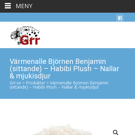
MENY
Värmenalle Björnen Benjamin
(sittande) – Habibi Plush – Nallar
& mjukisdjur
Grr.se
>
Produkter
>
Värmenalle Björnen Benjamin
(sittande) – Habibi Plush – Nallar & mjukisdjur