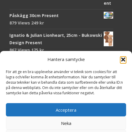
Påskägg 30cm Present
879 Views
249
kr
Ignatio & Julian Lionheart, 25cm - Bukowski
Design Present
867 Views
175
kr
Hantera samtycke
Chokladmynt Påskmotiv Present
Copyright © Grr.se
824 Views
25
kr
Powered by WordPress
, Theme
i-craft
by TemplatesNext.
För att ge en bra upplevelse använder vi teknik som cookies för att
lagra och/eller komma åt enhetsinformation. När du samtycker till
Kort Påskhare, 8,5x11,5 cm Present
dessa tekniker kan vi behandla data som surfbeteende eller unika ID:n
på denna webbplats. Om du inte samtycker eller om du återkallar ditt
767 Views
20
kr
samtycke kan detta påverka vissa funktioner negativt.
Tändsticksask I den enkla bor det vackra,
röd - Ernst Kirchsteiger Present
Acceptera
724 Views
89
kr
Neka
Kort Påsk Kycklingar & Tupp, 8,5x11,5 cm