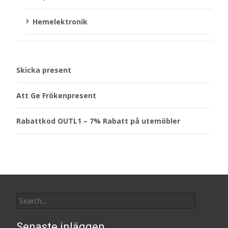
Hemelektronik
Skicka present
Att Ge Frökenpresent
Rabattkod OUTL1 – 7% Rabatt på utemöbler
Search
for:
Senaste inläggen