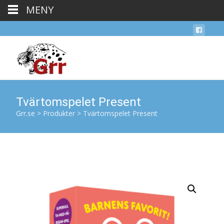
MENY
Tvärtomspelet Present
Grr.se
>
Produkter
>
Tvärtomspelet Present