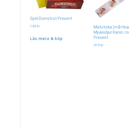
Spel Dumstrut Present
149
kr
Mätsticka (måttba
Mjukisdjur Kanin, r
Present
Läs mera & köp
419
kr
Läs mera & köp