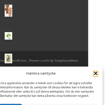
red by WordPress
, Theme
i-craft
by TemplatesNext.
Hantera samtycke
or
n bra upplevelse använder vi teknik som cookies för att lagra och/eller
hetsinformation. När du samtycker till dessa tekniker kan vi behandla
rfbeteende eller unika ID:n på denna webbplats. Om du inte samtycker
återkallar ditt samtycke kan detta påverka vissa funktioner negativt.