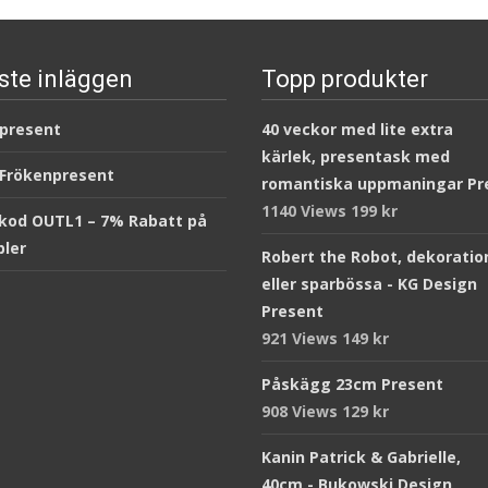
ste inläggen
Topp produkter
 present
40 veckor med lite extra
kärlek, presentask med
 Frökenpresent
romantiska uppmaningar Pr
1140 Views
199
kr
kod OUTL1 – 7% Rabatt på
ler
Robert the Robot, dekoratio
eller sparbössa - KG Design
Present
921 Views
149
kr
Påskägg 23cm Present
908 Views
129
kr
Kanin Patrick & Gabrielle,
40cm - Bukowski Design