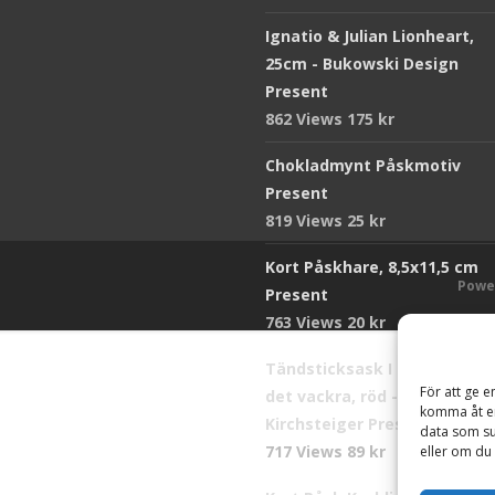
Ignatio & Julian Lionheart,
25cm - Bukowski Design
Present
862 Views
175
kr
Chokladmynt Påskmotiv
Present
819 Views
25
kr
Kort Påskhare, 8,5x11,5 cm
Powe
Present
763 Views
20
kr
Tändsticksask I den enkla b
För att ge e
det vackra, röd - Ernst
komma åt en
Kirchsteiger Present
data som su
717 Views
89
kr
eller om du 