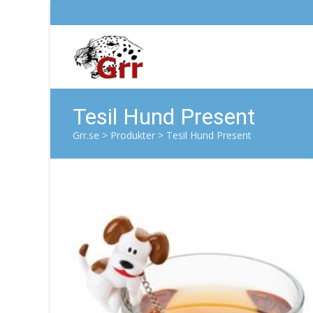
Tesil Hund Present
Grr.se
>
Produkter
>
Tesil Hund Present