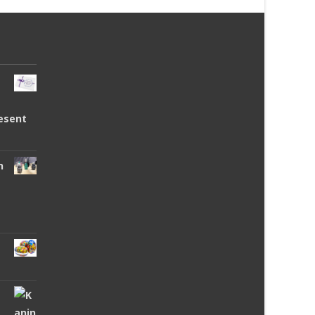
esent
n