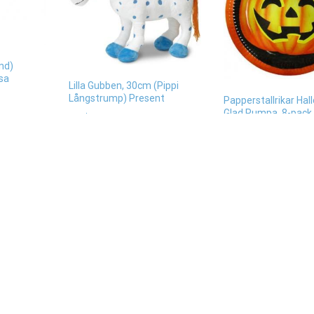
nd)
osa
Lilla Gubben, 30cm (Pippi
Långstrump) Present
Papperstallrikar Ha
Glad Pumpa, 8-pack
399
kr
29
kr
Läs mera & köp
Läs mera & köp