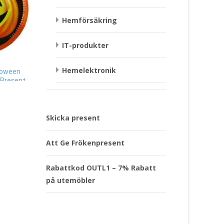
Hemförsäkring
IT-produkter
Mugg Grattis – Puss
Gästbok till Bröllop,
Company Present
cremefärgad Present
Hemelektronik
lloween
299
kr
279
kr
 Present
Läs mera & köp
Läs mera & köp
Skicka present
Att Ge Frökenpresent
Rabattkod OUTL1 – 7% Rabatt
på utemöbler