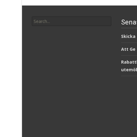
Search
Sena
for:
Skicka
Att Ge
Rabatt
utemöb