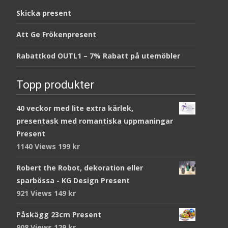
Skicka present
Att Ge Frökenpresent
Rabattkod OUTL1 – 7% Rabatt på utemöbler
Topp produkter
40 veckor med lite extra kärlek,
presentask med romantiska uppmaningar
Present
1140 Views
199
kr
Robert the Robot, dekoration eller
sparbössa - KG Design Present
921 Views
149
kr
Påskägg 23cm Present
908 Views
129
kr