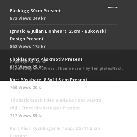
Påskägg 30cm Present
872 Views
249
kr
Ignatio & Julian Lionheart, 25cm - Bukowski
Design Present
862 Views
175
kr
Chokladmynt Påskmotiv Present
Copyright © Grr.se
819 Views
25
kr
Powered by WordPress
, Theme
i-craft
by TemplatesNext.
Kort Påskhare, 8,5x11,5 cm Present
763 Views
20
kr
Tändsticksask I den enkla bor det vackra,
röd - Ernst Kirchsteiger Present
717 Views
89
kr
Kort Påsk Kycklingar & Tupp, 8,5x11,5 cm
Present