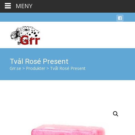
MENY
Tvål Rosé Present
Grr.se
>
Produkter
>
Tvål Rosé Present