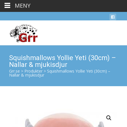
MENY
Squishmallows Yollie Yeti (30cm) –
Nallar & mjukisdjur
Grr.se
>
Produkter
>
Squishmallows Yollie Yeti (30cm) –
Nallar & mjukisdjur