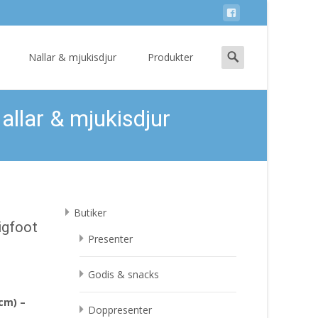
Search
Nallar & mjukisdjur
Produkter
for:
llar & mjukisdjur
Butiker
igfoot
Presenter
Godis & snacks
cm) –
Doppresenter