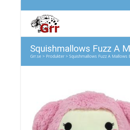
Squishmallows Fuzz A Ma
Grr.se
>
Produkter
>
Squishmallows Fuzz A Mallows B