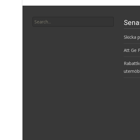
Search
Sena
for:
Skicka 
Att Ge 
Rabattk
utemöb