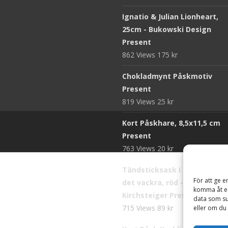
Ignatio & Julian Lionheart,
25cm - Bukowski Design
Present
862 Views
175
kr
Chokladmynt Påskmotiv
Present
819 Views
25
kr
Kort Påskhare, 8,5x11,5 cm
Present
763 Views
20
kr
Tändsticksask I den enkla b
För att ge e
det vackra, röd - Ernst
komma åt en
Kirchsteiger Present
data som su
715 Views
89
kr
eller om du 