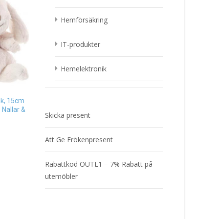
Hemförsäkring
IT-produkter
Hemelektronik
Pappersmuggar Halloween
Glad Pumpa, 8-pack Present
Tesil Katt Present
nk, 15cm
25
kr
 Nallar &
149
kr
Skicka present
Läs mera & köp
Läs mera & köp
Att Ge Frökenpresent
Rabattkod OUTL1 – 7% Rabatt på
utemöbler