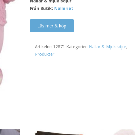
Nallar & mjukisdjur
Från Butik:
Nalleriet
Läs mer & köp
Artikelnr:
12871
Kategorier:
Nallar & Mjukisdjur
,
Produkter