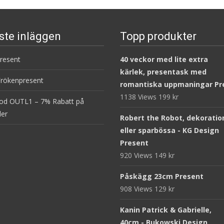
ste inläggen
Topp produkter
present
40 veckor med lite extra
kärlek, presentask med
Frökenpresent
romantiska uppmaningar Pr
1138 Views
199
kr
od OUTL1 – 7% Rabatt på
ler
Robert the Robot, dekoratio
eller sparbössa - KG Design
Present
920 Views
149
kr
Påskägg 23cm Present
908 Views
129
kr
Kanin Patrick & Gabrielle,
40cm - Bukowski Design