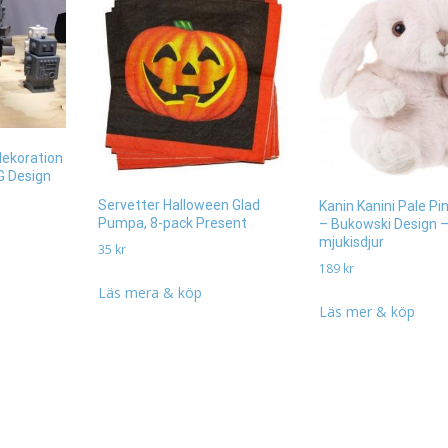
dekoration
G Design
Servetter Halloween Glad
Kanin Kanini Pale Pi
Pumpa, 8-pack Present
– Bukowski Design –
mjukisdjur
35
kr
189
kr
Läs mera & köp
Läs mer & köp