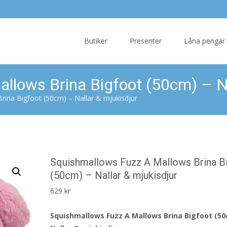
Skip
to
Butiker
Presenter
Låna pengar
content
llows Brina Bigfoot (50cm) – Na
rina Bigfoot (50cm) – Nallar & mjukisdjur
Squishmallows Fuzz A Mallows Brina B
(50cm) – Nallar & mjukisdjur
629
kr
Squishmallows Fuzz A Mallows Brina Bigfoot (50