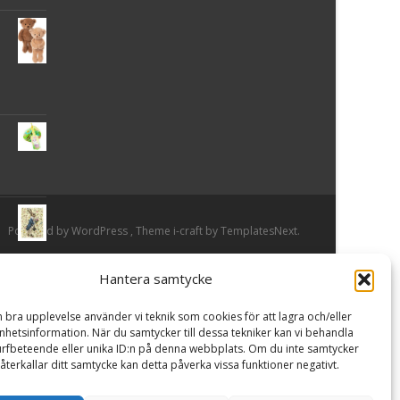
Powered by WordPress
, Theme
i-craft
by TemplatesNext.
Hantera samtycke
or
n bra upplevelse använder vi teknik som cookies för att lagra och/eller
hetsinformation. När du samtycker till dessa tekniker kan vi behandla
rfbeteende eller unika ID:n på denna webbplats. Om du inte samtycker
återkallar ditt samtycke kan detta påverka vissa funktioner negativt.