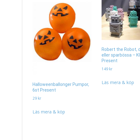
Robert the Robot, 
eller sparbössa – K
Present
149
kr
Läs mera & köp
Halloweenballonger Pumpor,
6st Present
29
kr
Läs mera & köp