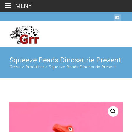
MENY
Squeeze Beads Dinosaurie Present
Grr.se
>
Produkter
>
Squeeze Beads Dinosaurie Present