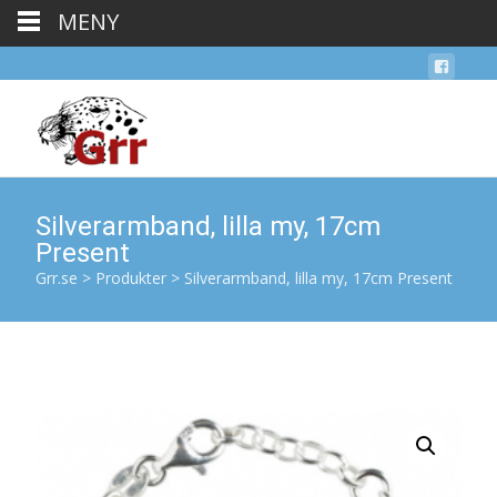
MENY
Silverarmband, lilla my, 17cm
Present
Grr.se
>
Produkter
>
Silverarmband, lilla my, 17cm Present