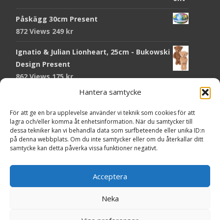
Påskägg 30cm Present
872 Views
249
kr
Ignatio & Julian Lionheart, 25cm - Bukowski
Design Present
862 Views
175
kr
Hantera samtycke
Chokladmynt Påskmotiv Present
Copyright © Grr.se
819 Views
25
kr
Powered by WordPress
, Theme
i-craft
by TemplatesNext.
För att ge en bra upplevelse använder vi teknik som cookies för att
lagra och/eller komma åt enhetsinformation. När du samtycker till
Kort Påskhare, 8,5x11,5 cm Present
dessa tekniker kan vi behandla data som surfbeteende eller unika ID:n
på denna webbplats. Om du inte samtycker eller om du återkallar ditt
763 Views
20
kr
samtycke kan detta påverka vissa funktioner negativt.
Tändsticksask I den enkla bor det vackra,
röd - Ernst Kirchsteiger Present
Acceptera
717 Views
89
kr
Neka
Kort Påsk Kycklingar & Tupp, 8,5x11,5 cm