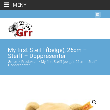
MENY
My first Steiff (beige), 26cm –
Steiff – Doppresenter
Grr.se
>
Produkter
>
My first Steiff (beige), 26cm – Steiff –
Doppresenter