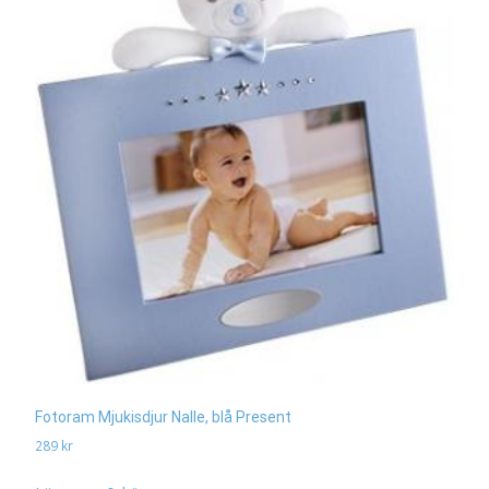
Fotoram Mjukisdjur Nalle, blå Present
289
kr