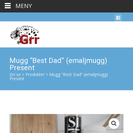
MENY
Mugg “Best Dad” (emaljmugg)
Present
Grr.se
>
Produkter
>
Mugg “Best Dad” (emaljmugg)
Present