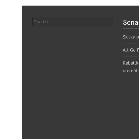
Search
Sena
for:
Skicka 
Att Ge 
Rabattk
utemöb