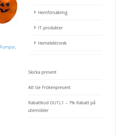
Mätsticka (måttband
Hemförsäkring
Mjukisdjur Kanin, ros
Pappersmuggar Halloween
Present
Glad Pumpa, 8-pack Present
IT-produkter
419
kr
25
kr
Läs mera & köp
Hemelektronik
Läs mera & köp
 Pumpor,
Skicka present
Att Ge Frökenpresent
Rabattkod OUTL1 – 7% Rabatt på
utemöbler