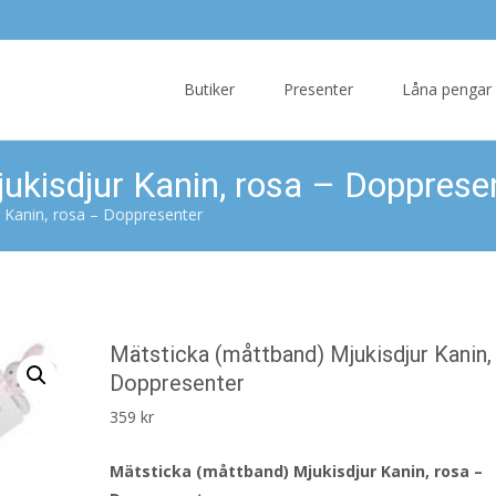
Skip
to
Butiker
Presenter
Låna pengar
content
ukisdjur Kanin, rosa – Dopprese
r Kanin, rosa – Doppresenter
Mätsticka (måttband) Mjukisdjur Kanin,
Doppresenter
359
kr
Mätsticka (måttband) Mjukisdjur Kanin, rosa –