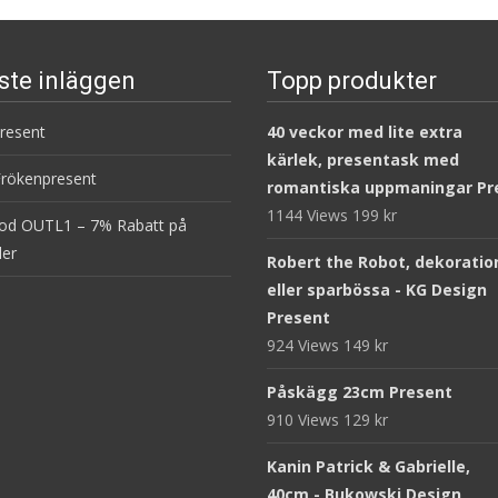
ste inläggen
Topp produkter
present
40 veckor med lite extra
kärlek, presentask med
Frökenpresent
romantiska uppmaningar Pr
1144 Views
199
kr
od OUTL1 – 7% Rabatt på
ler
Robert the Robot, dekoratio
eller sparbössa - KG Design
Present
924 Views
149
kr
Påskägg 23cm Present
910 Views
129
kr
Kanin Patrick & Gabrielle,
40cm - Bukowski Design