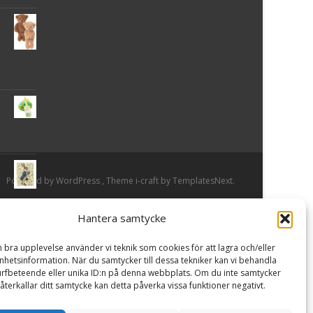
Powered by WordPress
, Theme
i-craft
by TemplatesNext.
Hantera samtycke
or
n bra upplevelse använder vi teknik som cookies för att lagra och/eller
hetsinformation. När du samtycker till dessa tekniker kan vi behandla
rfbeteende eller unika ID:n på denna webbplats. Om du inte samtycker
återkallar ditt samtycke kan detta påverka vissa funktioner negativt.