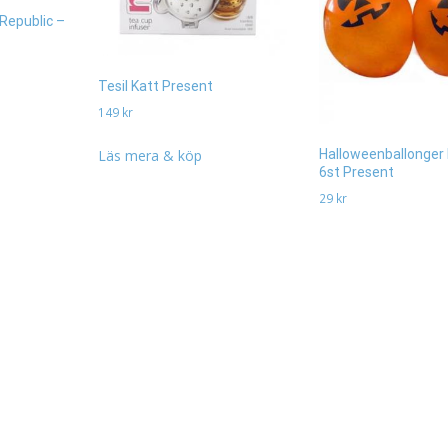
 Republic –
Tesil Katt Present
149
kr
Läs mera & köp
Halloweenballonger
6st Present
29
kr
Läs mera & köp