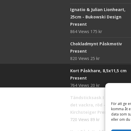
Ignatio & Julian Lionheart,
25cm - Bukowski Design
Present
864 Views
175
kr
Chokladmynt Påskmotiv
Present
820 Views
25
kr
Kort Påskhare, 8,5x11,5 cm
Present
764 Views
20
kr
Tändsticksask I den enkla b
För att ge e
det vackra, röd - Ernst
komma åt en
Kirchsteiger Present
data som su
720 Views
89
kr
eller om du 