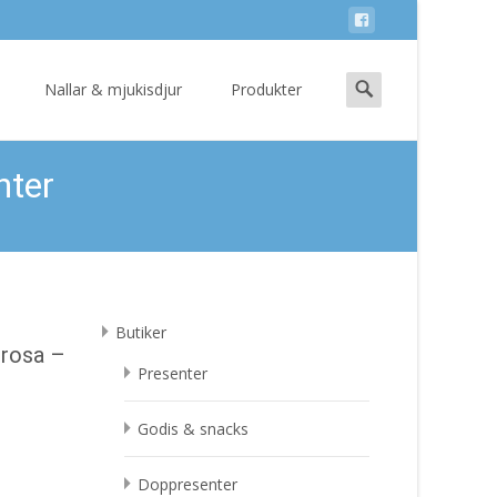
Search
Nallar & mjukisdjur
Produkter
for:
nter
Butiker
 rosa –
Presenter
Godis & snacks
Doppresenter