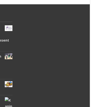
esent
n