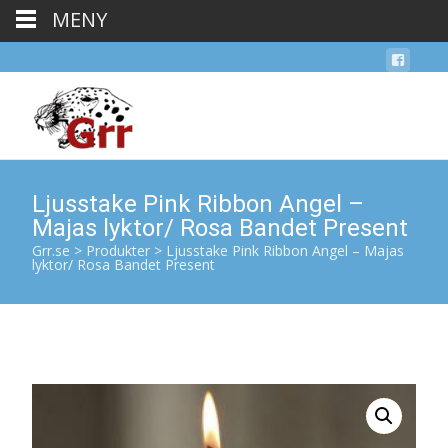
MENY
Ljusstake Pink Ribbon Angel –
Majas lyktor/ Rosa Bandet Present
Grr.se
>
Produkter
>
Ljusstake Pink Ribbon Angel – Majas
lyktor/ Rosa Bandet Present