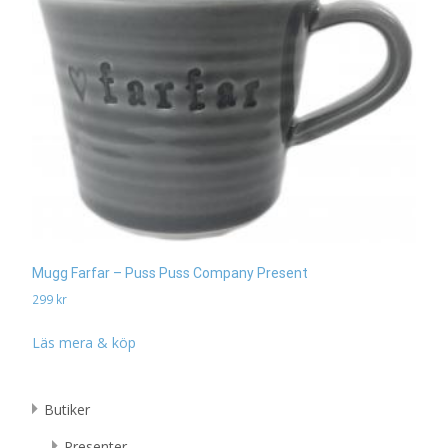
Mugg Farfar – Puss Puss Company Present
299
kr
Läs mera & köp
Butiker
Presenter