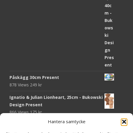
Påskägg 30cm Present
878 Views
249
kr
Ignatio & Julian Lionheart, 25cm - Bukowski
Design Present
866 Views
175
kr
Hantera samtycke
Chokladmynt Påskmotiv Present
Copyright © Grr.se
822 Views
25
kr