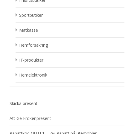
Friluftsbutiker
Sportbutiker
Matkasse
Hemförsäkring
IT-produkter
Hemelektronik
Skicka present
Att Ge Frökenpresent
Rabattkod OUTL1 – 7% Rabatt på utemöbler