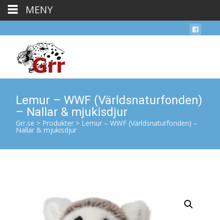
MENY
Lemur – WWF (Världsnaturfonden)
– Nallar & mjukisdjur
Grr.se
>
Produkter
>
Lemur – WWF (Världsnaturfonden) –
Nallar & mjukisdjur