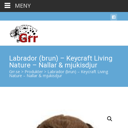
MENY
Labrador (brun) – Keycraft Living
Nature – Nallar & mjukisdjur
Grr.se
>
Produkter
>
Labrador (brun) – Keycraft Living
Nature – Nallar & mjukisdjur