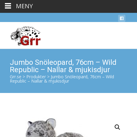
MENY
Jumbo Snöleopard, 76cm – Wild
Republic – Nallar & mjukisdjur
Grr.se
>
Produkter
>
Jumbo Snöleopard, 76cm – Wild
Republic – Nallar & mjukisdjur