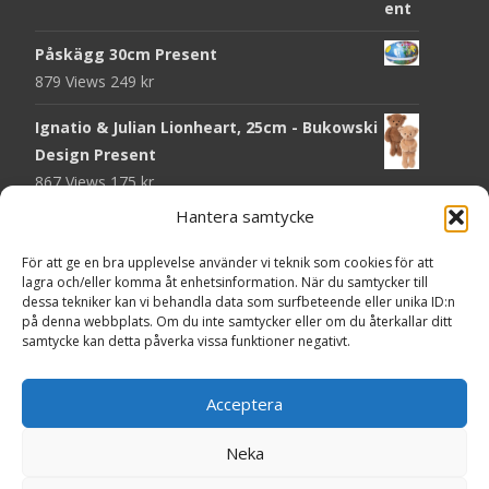
Påskägg 30cm Present
879 Views
249
kr
Ignatio & Julian Lionheart, 25cm - Bukowski
Design Present
867 Views
175
kr
Hantera samtycke
Chokladmynt Påskmotiv Present
Copyright © Grr.se
824 Views
25
kr
Powered by WordPress
, Theme
i-craft
by TemplatesNext.
För att ge en bra upplevelse använder vi teknik som cookies för att
lagra och/eller komma åt enhetsinformation. När du samtycker till
Kort Påskhare, 8,5x11,5 cm Present
dessa tekniker kan vi behandla data som surfbeteende eller unika ID:n
på denna webbplats. Om du inte samtycker eller om du återkallar ditt
767 Views
20
kr
samtycke kan detta påverka vissa funktioner negativt.
Tändsticksask I den enkla bor det vackra,
röd - Ernst Kirchsteiger Present
Acceptera
724 Views
89
kr
Neka
Kort Påsk Kycklingar & Tupp, 8,5x11,5 cm