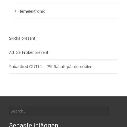
Hemelektronik
Skicka present
Att Ge Frökenpresent
Rabattkod OUTL1 – 7% Rabatt på utemöbler
Search
for:
Senaste inläggen