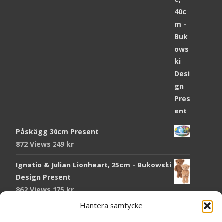
Påskägg 30cm Present
872 Views
249
kr
Ignatio & Julian Lionheart, 25cm - Bukowski
Design Present
862 Views
175
kr
Hantera samtycke
Chokladmynt Påskmotiv Present
Copyright © Grr.se