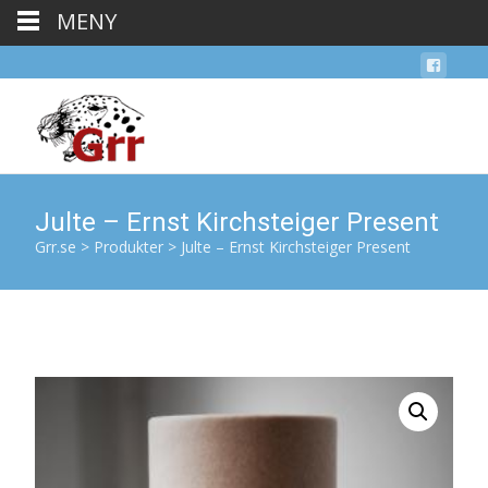
MENY
Julte – Ernst Kirchsteiger Present
Grr.se
>
Produkter
>
Julte – Ernst Kirchsteiger Present