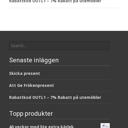
Rabattkod OUTL1 – 7% Rabatt på utemöbler
Search
for:
Senaste inläggen
Skicka present
Att Ge Frökenpresent
Rabattkod OUTL1 – 7% Rabatt på utemöbler
Topp produkter
40 veckor med lite extra kärlek,