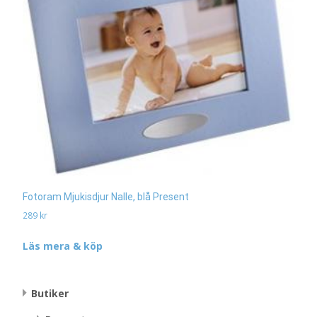
Fotoram Mjukisdjur Nalle, blå Present
289
kr
Läs mera & köp
Butiker