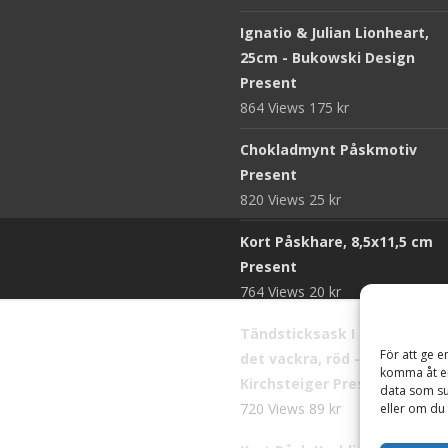
Ignatio & Julian Lionheart,
25cm - Bukowski Design
Present
864 Views
175
kr
Chokladmynt Påskmotiv
Present
820 Views
25
kr
Kort Påskhare, 8,5x11,5 cm
Present
764 Views
20
kr
Tändsticksask I den enkla b
För att ge e
det vackra, röd - Ernst
komma åt en
Kirchsteiger Present
data som su
720 Views
89
kr
eller om du 