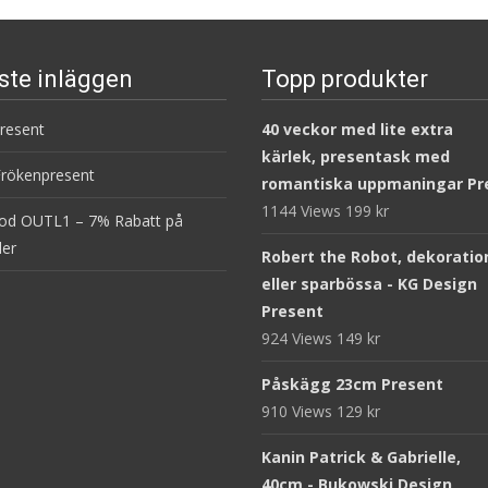
ste inläggen
Topp produkter
present
40 veckor med lite extra
kärlek, presentask med
Frökenpresent
romantiska uppmaningar Pr
1144 Views
199
kr
od OUTL1 – 7% Rabatt på
ler
Robert the Robot, dekoratio
eller sparbössa - KG Design
Present
924 Views
149
kr
Påskägg 23cm Present
910 Views
129
kr
Kanin Patrick & Gabrielle,
40cm - Bukowski Design