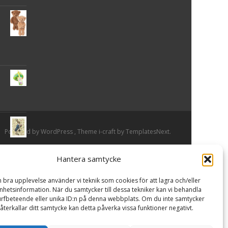
Powered by WordPress
, Theme
i-craft
by TemplatesNext.
Hantera samtycke
or
n bra upplevelse använder vi teknik som cookies för att lagra och/eller
hetsinformation. När du samtycker till dessa tekniker kan vi behandla
rfbeteende eller unika ID:n på denna webbplats. Om du inte samtycker
återkallar ditt samtycke kan detta påverka vissa funktioner negativt.