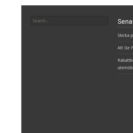
Search
Sena
for:
Skicka 
Att Ge 
Rabattk
utemöb