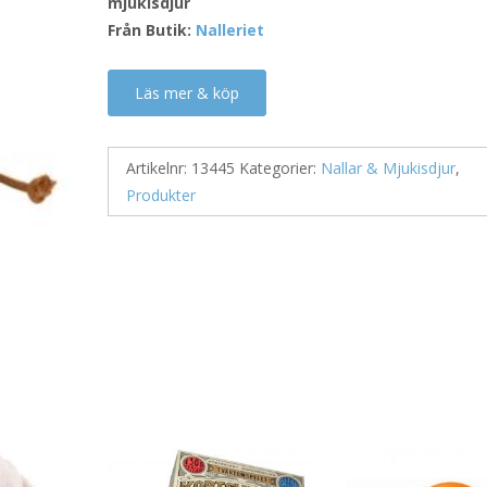
mjukisdjur
Från Butik:
Nalleriet
Läs mer & köp
Artikelnr:
13445
Kategorier:
Nallar & Mjukisdjur
,
Produkter