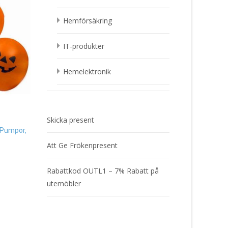
Hemförsäkring
IT-produkter
Hemelektronik
Pappersmuggar Hall
Glad Pumpa, 8-pack 
Fotoram Mjukisdjur Nalle, blå
25
kr
Present
Skicka present
289
kr
Läs mera & köp
 Pumpor,
Att Ge Frökenpresent
Läs mera & köp
Rabattkod OUTL1 – 7% Rabatt på
utemöbler