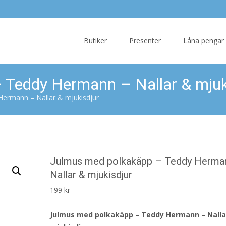
Skip
to
Butiker
Presenter
Låna pengar
content
 Teddy Hermann – Nallar & mjuk
ermann – Nallar & mjukisdjur
Julmus med polkakäpp – Teddy Herma
Nallar & mjukisdjur
199
kr
Julmus med polkakäpp – Teddy Hermann – Nalla