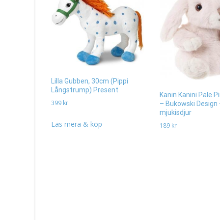
Lilla Gubben, 30cm (Pippi
Långstrump) Present
Kanin Kanini Pale P
399
kr
– Bukowski Design –
mjukisdjur
Läs mera & köp
189
kr
Läs mer & köp