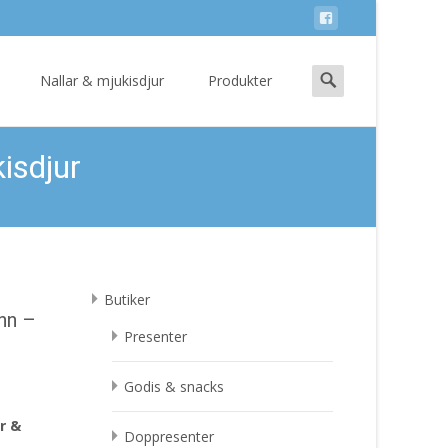
Search
Nallar & mjukisdjur
Produkter
for:
isdjur
Butiker
nn –
Presenter
Godis & snacks
r &
Doppresenter