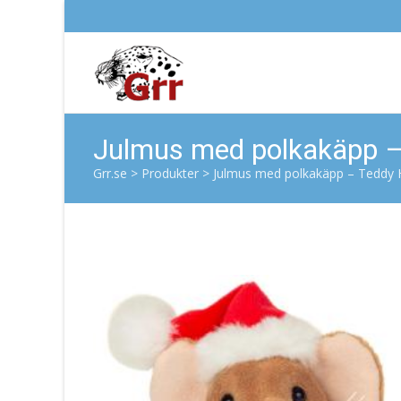
Julmus med polkakäpp –
Grr.se
>
Produkter
>
Julmus med polkakäpp – Teddy H