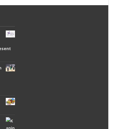
esent
n