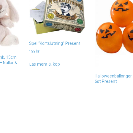
Spel “Kortslutning” Present
199
kr
ink, 15cm
 Nallar &
Läs mera & köp
Halloweenballonger
6st Present
29
kr
Läs mera & köp