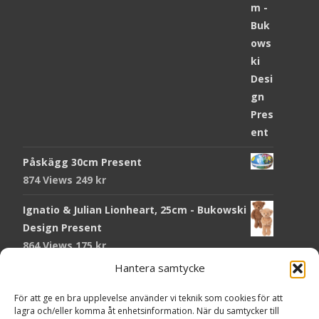
Påskägg 30cm Present
874 Views
249
kr
Ignatio & Julian Lionheart, 25cm - Bukowski
Design Present
864 Views
175
kr
Hantera samtycke
Chokladmynt Påskmotiv Present
Copyright © Grr.se
820 Views
25
kr
Powered by WordPress
, Theme
i-craft
by TemplatesNext.
För att ge en bra upplevelse använder vi teknik som cookies för att
lagra och/eller komma åt enhetsinformation. När du samtycker till