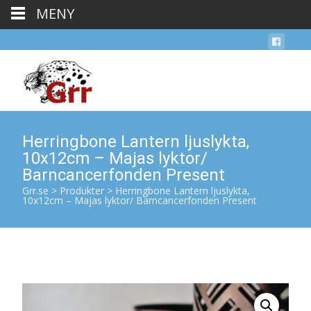
MENY
Herringbone Lantern ljuslykta,
10x12cm – Majas lyktor/
Barncancerfonden Present
Grr.se
>
Produkter
>
Herringbone Lantern ljuslykta,
10x12cm – Majas lyktor/ Barncancerfonden Present