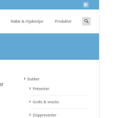
Search
Nallar & mjukisdjur
Produkter
for:
Butiker
er
Presenter
Godis & snacks
Doppresenter