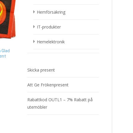
Hemförsäkring
IT-produkter
Hemelektronik
 Glad
ent
Koala, 30cm – Wild R
Skicka present
Nallar & mjukisdjur
229
kr
Giraff, 30cm – Wild Republic –
Att Ge Frökenpresent
Nallar & mjukisdjur
Läs mer & köp
229
kr
Rabattkod OUTL1 – 7% Rabatt på
utemöbler
Läs mer & köp