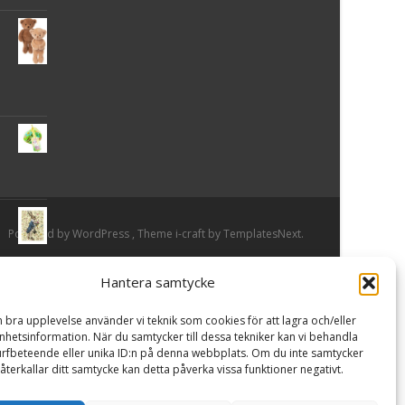
Powered by WordPress
, Theme
i-craft
by TemplatesNext.
Hantera samtycke
or
n bra upplevelse använder vi teknik som cookies för att lagra och/eller
hetsinformation. När du samtycker till dessa tekniker kan vi behandla
rfbeteende eller unika ID:n på denna webbplats. Om du inte samtycker
återkallar ditt samtycke kan detta påverka vissa funktioner negativt.