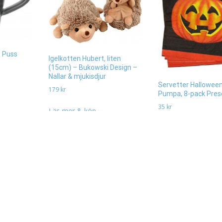
s Puss
Igelkotten Hubert, liten
(15cm) – Bukowski Design –
Nallar & mjukisdjur
Servetter Halloween
179
kr
Pumpa, 8-pack Pres
35
kr
Läs mer & köp
Läs mera & köp