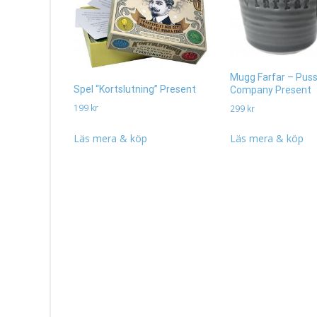
Mugg Farfar – Pus
Spel “Kortslutning” Present
Company Present
199
kr
299
kr
Läs mera & köp
Läs mera & köp