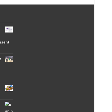
esent
n