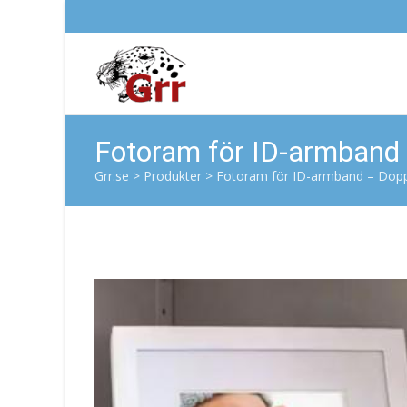
Fotoram för ID-armband
Grr.se
>
Produkter
>
Fotoram för ID-armband – Dop