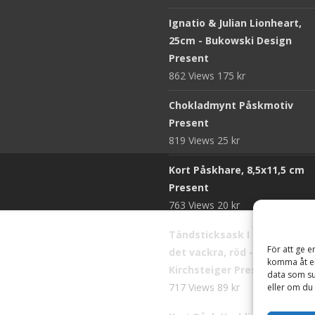
Ignatio & Julian Lionheart,
25cm - Bukowski Design
Present
862 Views
175
kr
Chokladmynt Påskmotiv
Present
819 Views
25
kr
Kort Påskhare, 8,5x11,5 cm
Present
763 Views
20
kr
Tändsticksask I den enkla b
För att ge e
det vackra, röd - Ernst
komma åt en
Kirchsteiger Present
data som su
717 Views
89
kr
eller om du 