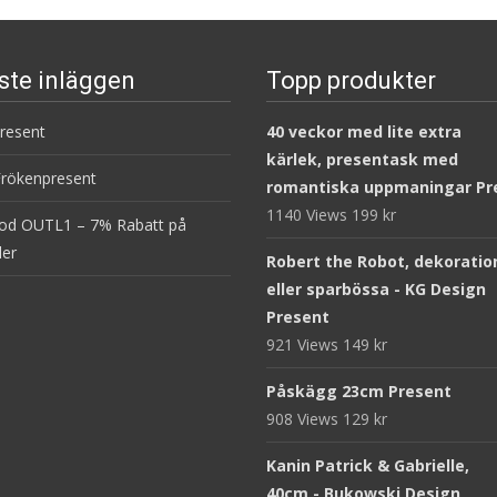
ste inläggen
Topp produkter
present
40 veckor med lite extra
kärlek, presentask med
Frökenpresent
romantiska uppmaningar Pr
1140 Views
199
kr
od OUTL1 – 7% Rabatt på
ler
Robert the Robot, dekoratio
eller sparbössa - KG Design
Present
921 Views
149
kr
Påskägg 23cm Present
908 Views
129
kr
Kanin Patrick & Gabrielle,
40cm - Bukowski Design