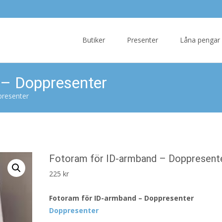
Skip
to
Butiker
Presenter
Låna pengar
content
 – Doppresenter
presenter
Fotoram för ID-armband – Doppresent
225
kr
Fotoram för ID-armband – Doppresenter
Doppresenter