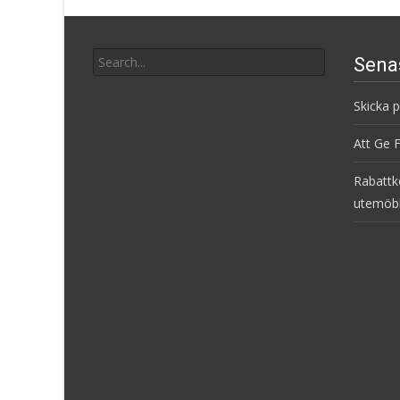
Search
Sena
for:
Skicka 
Att Ge 
Rabattk
utemöb