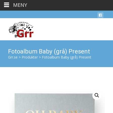
MENY
Fotoalbum Baby (grå) Present
Grr.se
>
Produkter
>
Fotoalbum Baby (grå) Present