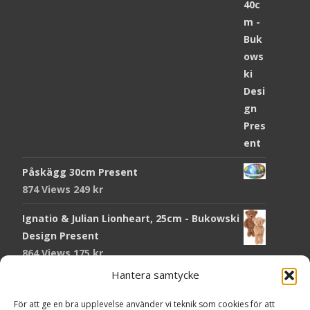
Påskägg 30cm Present
874 Views
249
kr
Ignatio & Julian Lionheart, 25cm - Bukowski
Design Present
864 Views
175
kr
Hantera samtycke
Chokladmynt Påskmotiv Present
Copyright © Grr.se
820 Views
25
kr
Powered by WordPress
, Theme
i-craft
by TemplatesNext.
För att ge en bra upplevelse använder vi teknik som cookies för att