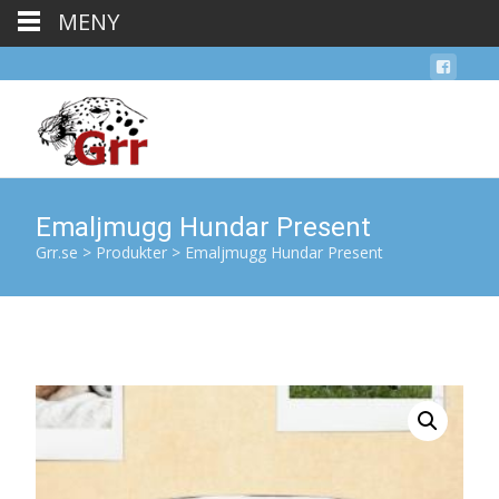
MENY
Emaljmugg Hundar Present
Grr.se
>
Produkter
>
Emaljmugg Hundar Present