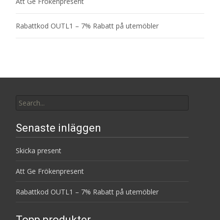
Att Ge Frökenpresent
Rabattkod OUTL1 – 7% Rabatt på utemöbler
Search
for:
Senaste inläggen
Skicka present
Att Ge Frökenpresent
Rabattkod OUTL1 – 7% Rabatt på utemöbler
Topp produkter