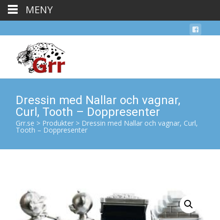
MENY
Dressin med Nallar och vagnar,
Curl, Tooth – Doppresenter
Grr.se
>
Produkter
>
Dressin med Nallar och vagnar, Curl,
Tooth – Doppresenter