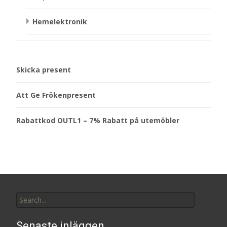
Hemelektronik
Skicka present
Att Ge Frökenpresent
Rabattkod OUTL1 – 7% Rabatt på utemöbler
Search
for:
Senaste inläggen