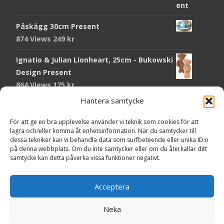
Påskägg 30cm Present
874 Views
249
kr
Ignatio & Julian Lionheart, 25cm - Bukowski
Design Present
864 Views
175
kr
Hantera samtycke
Chokladmynt Påskmotiv Present
Copyright © Grr.se
820 Views
25
kr
Powered by WordPress
, Theme
i-craft
by TemplatesNext.
För att ge en bra upplevelse använder vi teknik som cookies för att
lagra och/eller komma åt enhetsinformation. När du samtycker till
Kort Påskhare, 8,5x11,5 cm Present
dessa tekniker kan vi behandla data som surfbeteende eller unika ID:n
på denna webbplats. Om du inte samtycker eller om du återkallar ditt
764 Views
20
kr
samtycke kan detta påverka vissa funktioner negativt.
Tändsticksask I den enkla bor det vackra,
röd - Ernst Kirchsteiger Present
Acceptera
720 Views
89
kr
Neka
Kort Påsk Kycklingar & Tupp, 8,5x11,5 cm