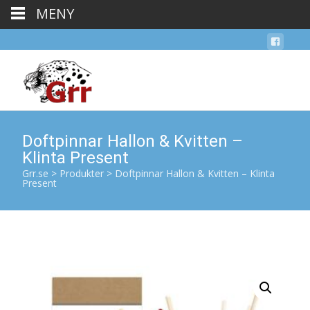
MENY
Doftpinnar Hallon & Kvitten –
Klinta Present
Grr.se
>
Produkter
>
Doftpinnar Hallon & Kvitten – Klinta
Present