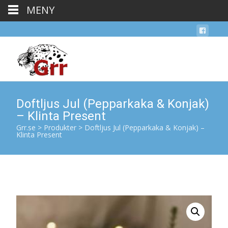
MENY
Doftljus Jul (Pepparkaka & Konjak)
– Klinta Present
Grr.se
>
Produkter
>
Doftljus Jul (Pepparkaka & Konjak) –
Klinta Present