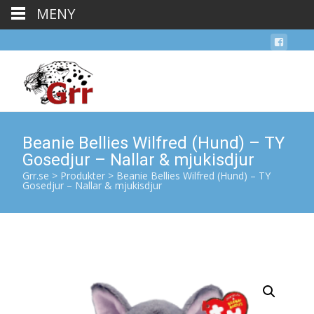
MENY
Beanie Bellies Wilfred (Hund) – TY
Gosedjur – Nallar & mjukisdjur
Grr.se
>
Produkter
>
Beanie Bellies Wilfred (Hund) – TY
Gosedjur – Nallar & mjukisdjur