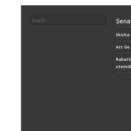
Search
Sena
for:
Skicka
Att Ge
Rabatt
utemöb