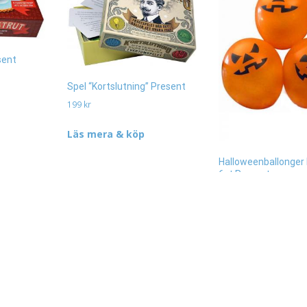
sent
Spel “Kortslutning” Present
199
kr
Läs mera & köp
Halloweenballonger
6st Present
29
kr
Läs mera & köp