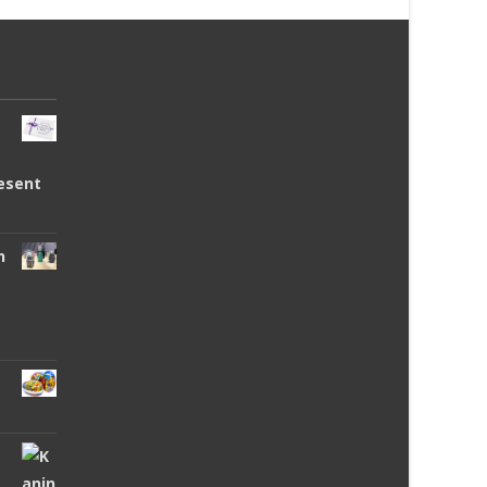
esent
n