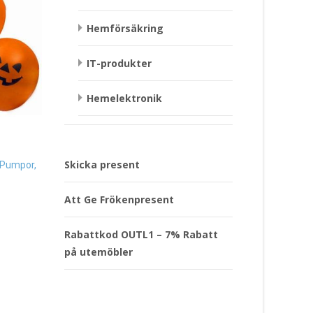
Hemförsäkring
IT-produkter
Hemelektronik
Mugg Älskad – Puss 
Company Present
Papperstallrikar Halloween
Glad Pumpa, 8-pack Present
299
kr
29
kr
Läs mera & köp
Skicka present
 Pumpor,
Läs mera & köp
Att Ge Frökenpresent
Rabattkod OUTL1 – 7% Rabatt
på utemöbler