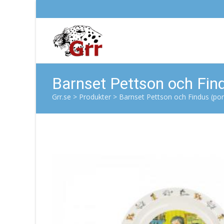
Barnset Pettson och Find
Grr.se
>
Produkter
>
Barnset Pettson och Findus (por