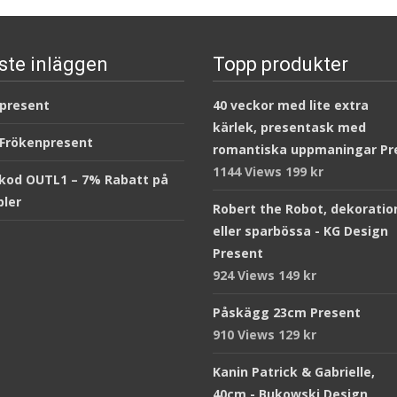
ste inläggen
Topp produkter
 present
40 veckor med lite extra
kärlek, presentask med
 Frökenpresent
romantiska uppmaningar Pr
1144 Views
199
kr
kod OUTL1 – 7% Rabatt på
ler
Robert the Robot, dekoratio
eller sparbössa - KG Design
Present
924 Views
149
kr
Påskägg 23cm Present
910 Views
129
kr
Kanin Patrick & Gabrielle,
40cm - Bukowski Design