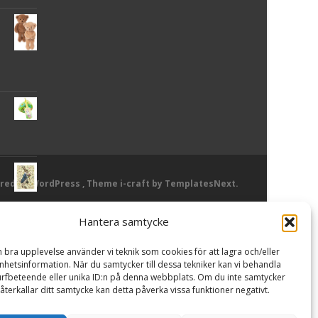
red by WordPress
, Theme
i-craft
by TemplatesNext.
Hantera samtycke
or
n bra upplevelse använder vi teknik som cookies för att lagra och/eller
hetsinformation. När du samtycker till dessa tekniker kan vi behandla
rfbeteende eller unika ID:n på denna webbplats. Om du inte samtycker
återkallar ditt samtycke kan detta påverka vissa funktioner negativt.