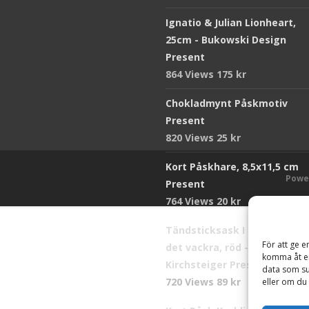
Ignatio & Julian Lionheart,
25cm - Bukowski Design
Present
864 Views
175
kr
Chokladmynt Påskmotiv
Present
820 Views
25
kr
Kort Påskhare, 8,5x11,5 cm
Powe
Present
764 Views
20
kr
Tändsticksask I den enkla b
För att ge e
det vackra, röd - Ernst
komma åt en
Kirchsteiger Present
data som su
720 Views
89
kr
eller om du 