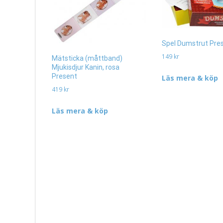
Spel Dumstrut Pre
149
kr
Mätsticka (måttband)
Mjukisdjur Kanin, rosa
Present
Läs mera & köp
419
kr
Läs mera & köp