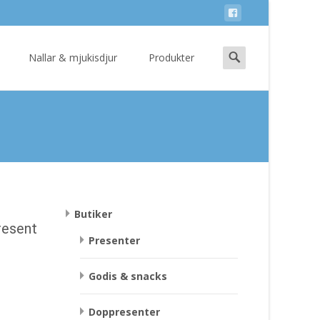
Search
Nallar & mjukisdjur
Produkter
for:
Butiker
resent
Presenter
Godis & snacks
Doppresenter