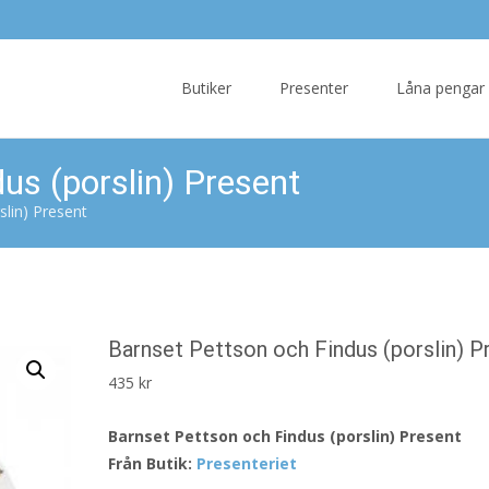
Skip
to
Butiker
Presenter
Låna pengar
content
us (porslin) Present
slin) Present
Barnset Pettson och Findus (porslin) P
435
kr
Barnset Pettson och Findus (porslin) Present
Från Butik:
Presenteriet