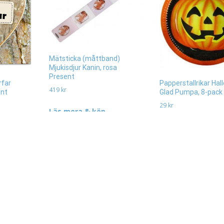
Mätsticka (måttband)
Mjukisdjur Kanin, rosa
Present
rfar
Papperstallrikar Ha
419
kr
ent
Glad Pumpa, 8-pack
29
kr
Läs mera & köp
Läs mera & köp