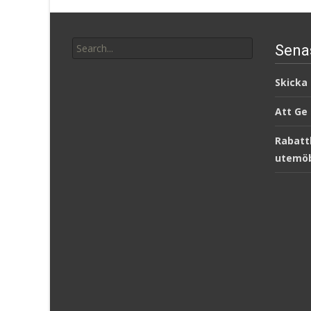
Search
Sena
for:
Skicka
Att Ge
Rabatt
utemöb