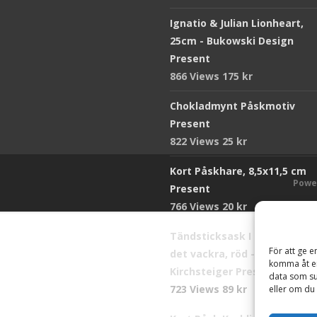
Ignatio & Julian Lionheart,
25cm - Bukowski Design
Present
866 Views
175
kr
Chokladmynt Påskmotiv
Present
822 Views
25
kr
Kort Påskhare, 8,5x11,5 cm
Powe
Present
766 Views
20
kr
Tändsticksask I den enkla b
För att ge e
det vackra, röd - Ernst
komma åt en
Kirchsteiger Present
data som su
723 Views
89
kr
eller om du 