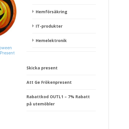
Hemförsäkring
IT-produkter
Mugg Finaste Son – 
Puss Company Prese
Hemelektronik
299
kr
lloween
Tesil Katt Present
 Present
Läs mera & köp
149
kr
Skicka present
Läs mera & köp
Att Ge Frökenpresent
Rabattkod OUTL1 – 7% Rabatt
på utemöbler