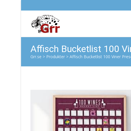
Affisch Bucketlist 100 V
Grr.se
>
Produkter
>
Affisch Bucketlist 100 Viner Pres