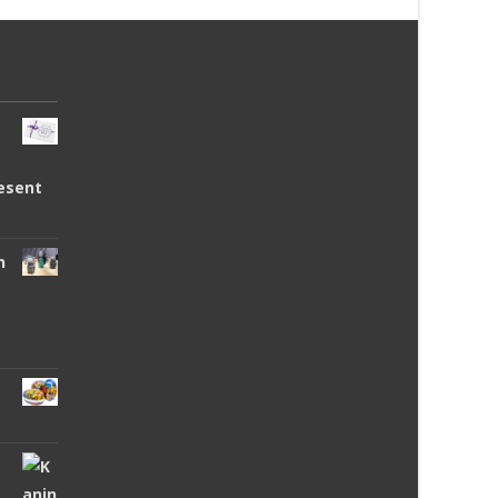
esent
n