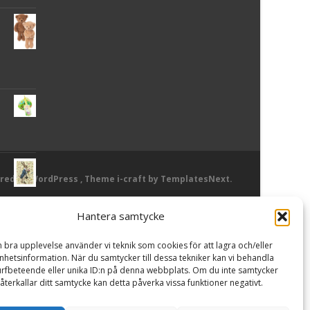
red by WordPress
, Theme
i-craft
by TemplatesNext.
Hantera samtycke
or
n bra upplevelse använder vi teknik som cookies för att lagra och/eller
hetsinformation. När du samtycker till dessa tekniker kan vi behandla
rfbeteende eller unika ID:n på denna webbplats. Om du inte samtycker
återkallar ditt samtycke kan detta påverka vissa funktioner negativt.