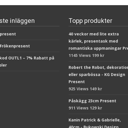
ste inläggen
Topp produkter
 present
40 veckor med lite extra
kärlek, presentask med
 Frökenpresent
romantiska uppmaningar Pr
1145 Views
199
kr
kod OUTL1 – 7% Rabatt på
ler
Robert the Robot, dekoratio
eller sparbössa - KG Design
Present
925 Views
149
kr
Påskägg 23cm Present
911 Views
129
kr
Kanin Patrick & Gabrielle,
40cm - Bukowski Design