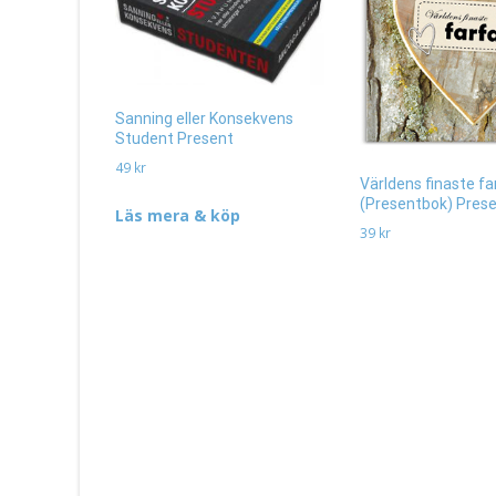
Sanning eller Konsekvens
Student Present
49
kr
Världens finaste fa
(Presentbok) Pres
Läs mera & köp
39
kr
Läs mera & köp