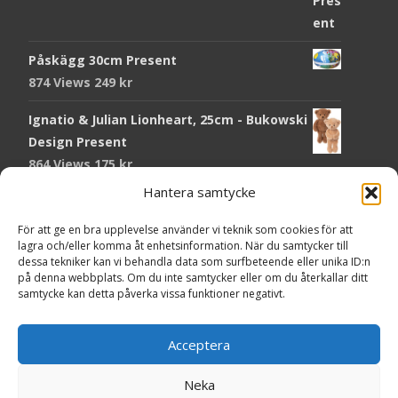
Påskägg 30cm Present
874 Views
249
kr
Ignatio & Julian Lionheart, 25cm - Bukowski
Design Present
864 Views
175
kr
Hantera samtycke
Chokladmynt Påskmotiv Present
Copyright © Grr.se
820 Views
25
kr
Powered by WordPress
, Theme
i-craft
by TemplatesNext.
För att ge en bra upplevelse använder vi teknik som cookies för att
lagra och/eller komma åt enhetsinformation. När du samtycker till
Kort Påskhare, 8,5x11,5 cm Present
dessa tekniker kan vi behandla data som surfbeteende eller unika ID:n
på denna webbplats. Om du inte samtycker eller om du återkallar ditt
764 Views
20
kr
samtycke kan detta påverka vissa funktioner negativt.
Tändsticksask I den enkla bor det vackra,
röd - Ernst Kirchsteiger Present
Acceptera
720 Views
89
kr
Neka