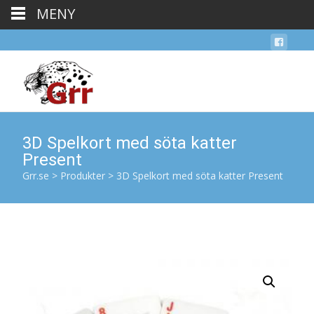
MENY
3D Spelkort med söta katter
Present
Grr.se
>
Produkter
>
3D Spelkort med söta katter Present