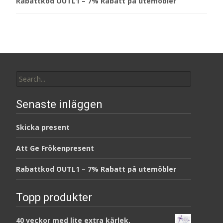
Rabattkod OUTL1 – 7% Rabatt på utemöbler
Search
for:
Senaste inläggen
Skicka present
Att Ge Frökenpresent
Rabattkod OUTL1 – 7% Rabatt på utemöbler
Topp produkter
40 veckor med lite extra kärlek,