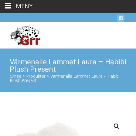
MENY
Värmenalle Lammet Laura – Habibi
Plush Present
Grr.se
>
Produkter
>
Värmenalle Lammet Laura – Habibi
Plush Present