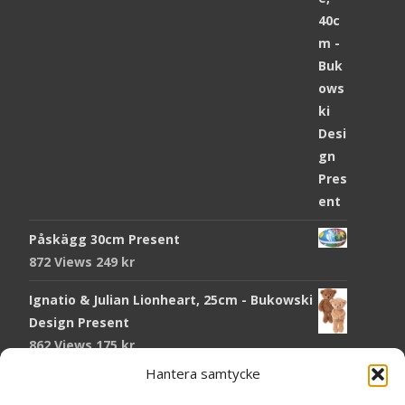
Påskägg 30cm Present
872 Views
249
kr
Ignatio & Julian Lionheart, 25cm - Bukowski
Design Present
862 Views
175
kr
Hantera samtycke
Chokladmynt Påskmotiv Present
Copyright © Grr.se