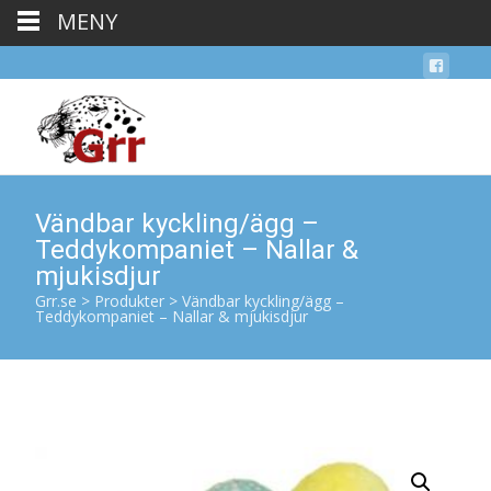
MENY
Vändbar kyckling/ägg –
Teddykompaniet – Nallar &
mjukisdjur
Grr.se
>
Produkter
>
Vändbar kyckling/ägg –
Teddykompaniet – Nallar & mjukisdjur