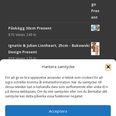
Påskägg 30cm Present
870 Views
249
kr
Ignatio & Julian Lionheart, 25cm - Bukowski
Design Present
859 Views
175
kr
Hantera samtycke
Chokladmynt Påskmotiv Present
Copyright © Grr.se
818 Views
25
kr
Powered by WordPress
, Theme
i-craft
by TemplatesNext.
För att ge en bra upplevelse använder vi teknik som cookies för att
lagra och/eller komma åt enhetsinformation. När du samtycker till
Kort Påskhare, 8,5x11,5 cm Present
dessa tekniker kan vi behandla data som surfbeteende eller unika ID:n
på denna webbplats. Om du inte samtycker eller om du återkallar ditt
762 Views
20
kr
samtycke kan detta påverka vissa funktioner negativt.
Tändsticksask I den enkla bor det vackra,
röd - Ernst Kirchsteiger Present
Acceptera