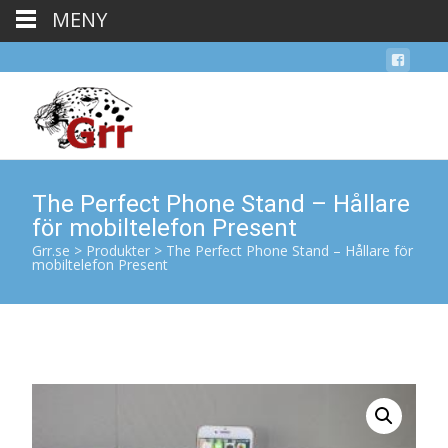
MENY
The Perfect Phone Stand – Hållare
för mobiltelefon Present
Grr.se
>
Produkter
>
The Perfect Phone Stand – Hållare för
mobiltelefon Present