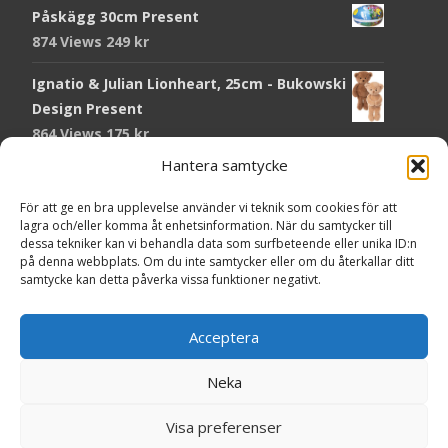
Påskägg 30cm Present
874 Views
249
kr
Ignatio & Julian Lionheart, 25cm - Bukowski
Design Present
864 Views
175
kr
Hantera samtycke
Chokladmynt Påskmotiv Present
Copyright © Grr.se
820 Views
25
kr
Powered by WordPress
, Theme
i-craft
by TemplatesNext.
För att ge en bra upplevelse använder vi teknik som cookies för att
lagra och/eller komma åt enhetsinformation. När du samtycker till
Kort Påskhare, 8,5x11,5 cm Present
dessa tekniker kan vi behandla data som surfbeteende eller unika ID:n
på denna webbplats. Om du inte samtycker eller om du återkallar ditt
764 Views
20
kr
samtycke kan detta påverka vissa funktioner negativt.
Tändsticksask I den enkla bor det vackra,
röd - Ernst Kirchsteiger Present
Acceptera
720 Views
89
kr
Neka
Kort Påsk Kycklingar & Tupp, 8,5x11,5 cm
Visa preferenser
Present