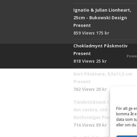
Ignatio & Julian Lionheart,
25cm - Bukowski Design
Present
859 Views
175
kr
Chokladmynt Påskmotiv
Present
Powe
818 Views
25
kr
Kort Påskhare, 8,5x11,5 cm
Present
762 Views
20
kr
Tändsticksask I den enkla b
För att ge e
det vackra, röd - Ernst
komma åt en
Kirchsteiger Present
data som su
714 Views
89
kr
eller om du 