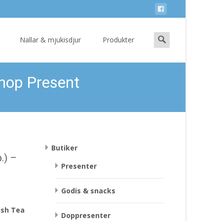
Search
Nallar & mjukisdjur
Produkter
for:
Shop Present
Butiker
.) –
Presenter
Godis & snacks
ish Tea
Doppresenter