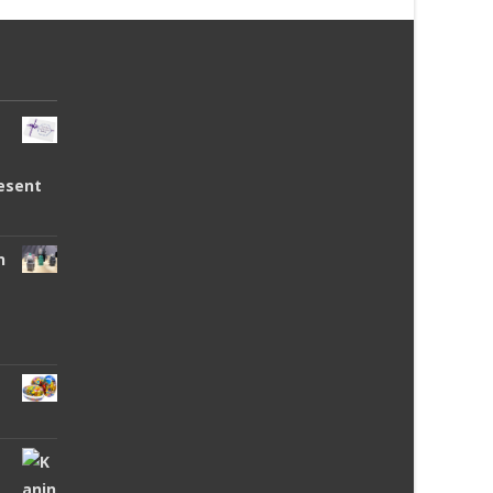
esent
n