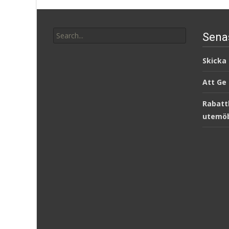
Search
Sena
for:
Skicka
Att Ge
Rabatt
utemöb