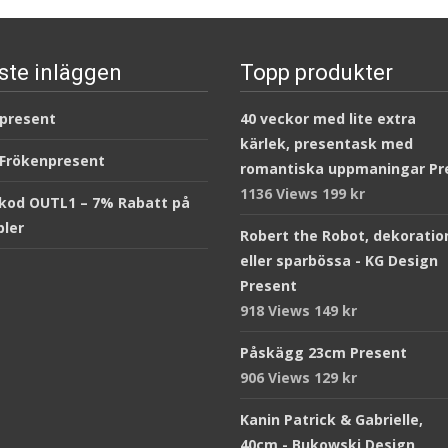
ste inläggen
Topp produkter
 present
40 veckor med lite extra
kärlek, presentask med
 Frökenpresent
romantiska uppmaningar Pr
1136 Views
199
kr
kod OUTL1 – 7% Rabatt på
ler
Robert the Robot, dekoratio
eller sparbössa - KG Design
Present
918 Views
149
kr
Påskägg 23cm Present
906 Views
129
kr
Kanin Patrick & Gabrielle,
40cm - Bukowski Design