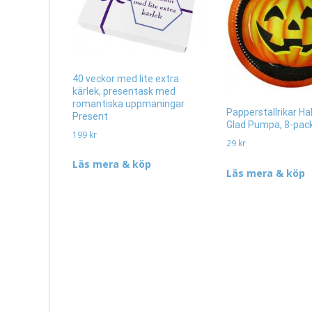
40 veckor med lite extra
kärlek, presentask med
romantiska uppmaningar
Papperstallrikar H
Present
Glad Pumpa, 8-pac
199
kr
29
kr
Läs mera & köp
Läs mera & köp