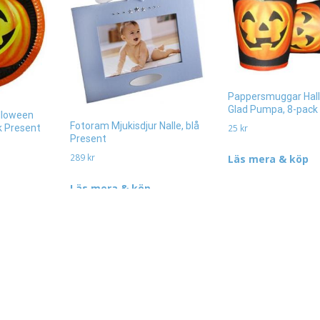
Pappersmuggar Hal
Glad Pumpa, 8-pack
alloween
Fotoram Mjukisdjur Nalle, blå
25
kr
k Present
Present
289
kr
Läs mera & köp
Läs mera & köp