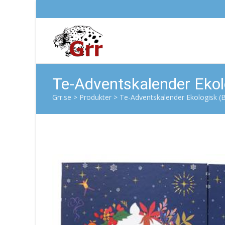
Te-Adventskalender Ekolo
Grr.se
>
Produkter
>
Te-Adventskalender Ekologisk (B