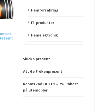
Hemförsäkring
IT-produkter
loween
Mugg Älskad – Puss Puss
Hemelektronik
 Present
Company Present
299
kr
Läs mera & köp
Tavla “Utan dina and
Skicka present
Present
249
kr
Att Ge Frökenpresent
Läs mera & köp
Rabattkod OUTL1 – 7% Rabatt
på utemöbler