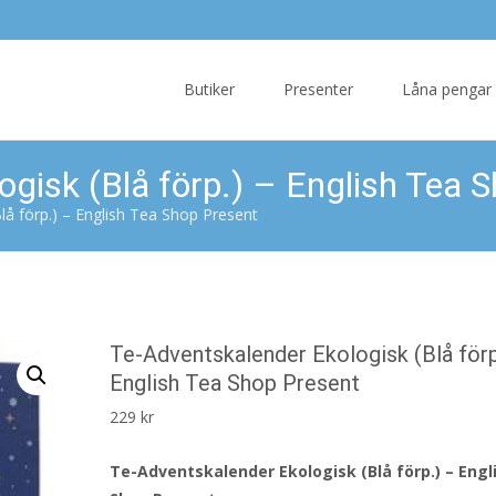
Skip
to
Butiker
Presenter
Låna pengar
content
gisk (Blå förp.) – English Tea 
lå förp.) – English Tea Shop Present
Te-Adventskalender Ekologisk (Blå förp
English Tea Shop Present
229
kr
Te-Adventskalender Ekologisk (Blå förp.) – Engl