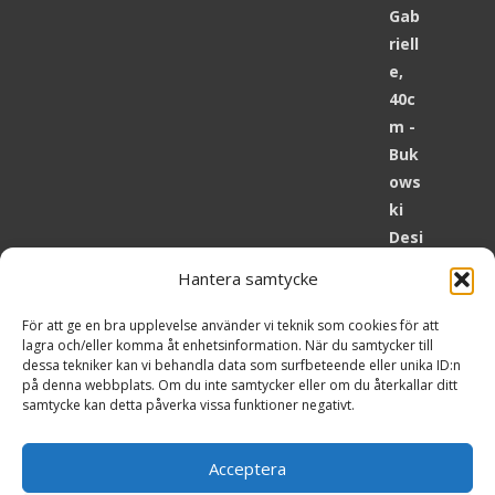
Hantera samtycke
För att ge en bra upplevelse använder vi teknik som cookies för att
lagra och/eller komma åt enhetsinformation. När du samtycker till
dessa tekniker kan vi behandla data som surfbeteende eller unika ID:n
Påskägg 30cm Present
på denna webbplats. Om du inte samtycker eller om du återkallar ditt
872 Views
249
kr
samtycke kan detta påverka vissa funktioner negativt.
Ignatio & Julian Lionheart, 25cm - Bukowski
Acceptera
Design Present