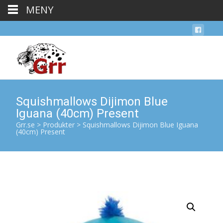
MENY
Squishmallows Dijimon Blue
Iguana (40cm) Present
Grr.se
>
Produkter
>
Squishmallows Dijimon Blue Iguana
(40cm) Present