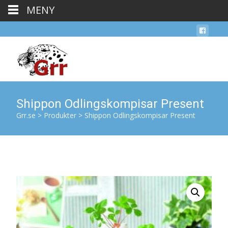
MENY
Shippon Odlingskompisar Present
Grr.se
>
Produkter
>
Shippon Odlingskompisar Present