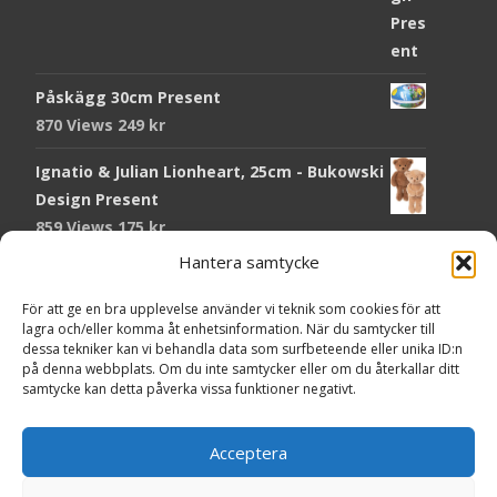
Påskägg 30cm Present
870 Views
249
kr
Ignatio & Julian Lionheart, 25cm - Bukowski
Design Present
859 Views
175
kr
Hantera samtycke
Chokladmynt Påskmotiv Present
Copyright © Grr.se
818 Views
25
kr
Powered by WordPress
, Theme
i-craft
by TemplatesNext.
För att ge en bra upplevelse använder vi teknik som cookies för att
lagra och/eller komma åt enhetsinformation. När du samtycker till
Kort Påskhare, 8,5x11,5 cm Present
dessa tekniker kan vi behandla data som surfbeteende eller unika ID:n
på denna webbplats. Om du inte samtycker eller om du återkallar ditt
762 Views
20
kr
samtycke kan detta påverka vissa funktioner negativt.
Tändsticksask I den enkla bor det vackra,
röd - Ernst Kirchsteiger Present
Acceptera
714 Views
89
kr