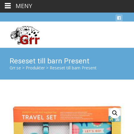
MENY
Reseset till barn Present
Grr.se
>
Produkter
>
Reseset till barn Present