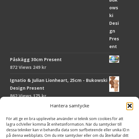
Påskägg 30cm Present
872 Views
249
kr
Ignatio & Julian Lionheart, 25cm - Bukowski
Design Present
862 Views
175
kr
Hantera samtycke
Chokladmynt Påskmotiv Present
Copyright © Grr.se
819 Views
25
kr
Powered by WordPress
, Theme
i-craft
by TemplatesNext.
För att ge en bra upplevelse använder vi teknik som cookies för att
lagra och/eller komma åt enhetsinformation. När du samtycker till
Kort Påskhare, 8,5x11,5 cm Present
dessa tekniker kan vi behandla data som surfbeteende eller unika ID:n
på denna webbplats. Om du inte samtycker eller om du återkallar ditt
763 Views
20
kr