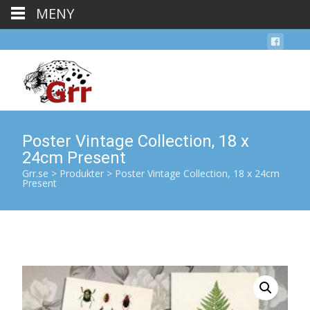
MENY
Poster Vintage Collection, 18 x
24cm Present
Grr.se
>
Produkter
>
Poster Vintage Collection, 18 x 24cm
Present