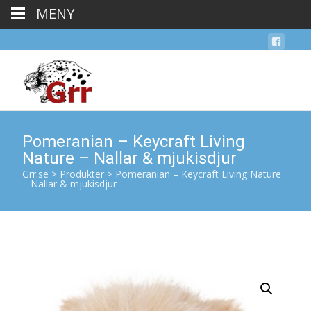
MENY
Pomeranian – Keycraft Living
Nature – Nallar & mjukisdjur
Grr.se
>
Produkter
>
Pomeranian – Keycraft Living Nature
– Nallar & mjukisdjur