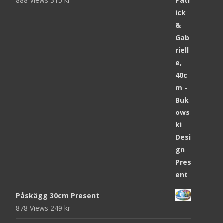
888 Views
315
kr
Påskägg 30cm Present
878 Views
249
kr