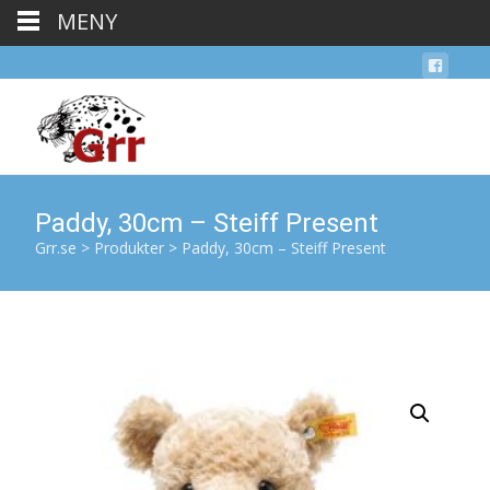
MENY
Paddy, 30cm – Steiff Present
Grr.se
>
Produkter
>
Paddy, 30cm – Steiff Present