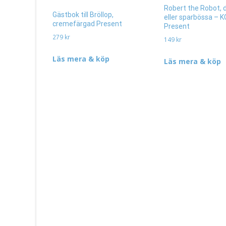
Robert the Robot, 
Gästbok till Bröllop,
eller sparbössa – K
cremefärgad Present
Present
279
kr
149
kr
Läs mera & köp
Läs mera & köp