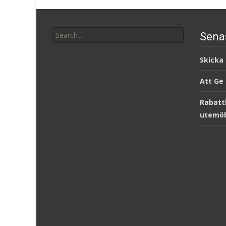
Search
Sena
for:
Skicka
Att Ge
Rabatt
utemöb