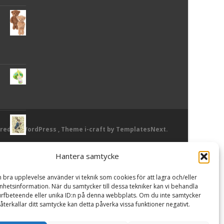
red by WordPress
, Theme
i-craft
by TemplatesNext.
Hantera samtycke
or
n bra upplevelse använder vi teknik som cookies för att lagra och/eller
hetsinformation. När du samtycker till dessa tekniker kan vi behandla
rfbeteende eller unika ID:n på denna webbplats. Om du inte samtycker
återkallar ditt samtycke kan detta påverka vissa funktioner negativt.