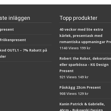
ste inläggen
Topp produkter
 present
40 veckor med lite extra
kärlek, presentask med
 Frökenpresent
romantiska uppmaningar Pr
1140 Views
199
kr
kod OUTL1 – 7% Rabatt på
ler
Robert the Robot, dekoratio
eller sparbössa - KG Design
Present
921 Views
149
kr
Påskägg 23cm Present
908 Views
129
kr
Kanin Patrick & Gabrielle,
40cm - Bukowski Design