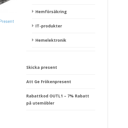
Hemförsäkring
Papperstallrikar Hal
Fotoram Mjukisdjur Nalle, blå
Present
Glad Pumpa, 8-pack 
IT-produkter
Present
29
kr
289
kr
Hemelektronik
Läs mera & köp
Läs mera & köp
Skicka present
Att Ge Frökenpresent
Rabattkod OUTL1 – 7% Rabatt
på utemöbler