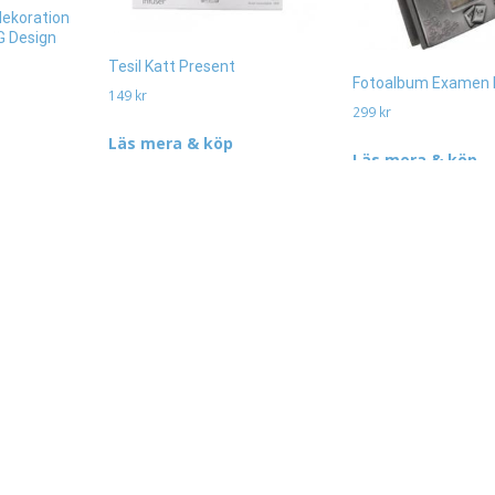
dekoration
G Design
Tesil Katt Present
Fotoalbum Examen 
149
kr
299
kr
Läs mera & köp
Läs mera & köp