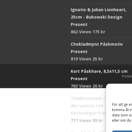
Ignatio & Julian Lionheart,
25cm - Bukowski Design
Present
862 Views
175
kr
Chokladmynt Påskmotiv
Present
819 Views
25
kr
Kort Påskhare, 8,5x11,5 cm
Powe
Present
763 Views
20
kr
Tändsticksask I den enkla b
För att ge e
det vackra, röd - Ernst
komma åt en
Kirchsteiger Present
data som su
717 Views
89
kr
eller om du 