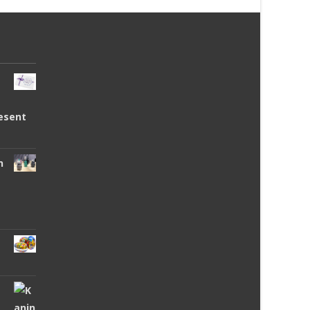
esent
n