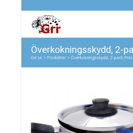
Överkokningsskydd, 2-pa
Grr.se
>
Produkter
>
Överkokningsskydd, 2-pack Pres