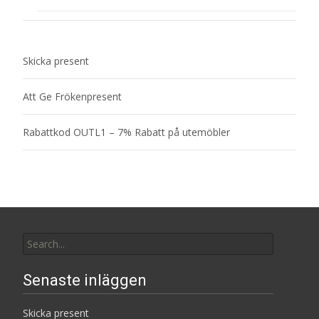
Skicka present
Att Ge Frökenpresent
Rabattkod OUTL1 – 7% Rabatt på utemöbler
Search
for:
Senaste inläggen
Skicka present