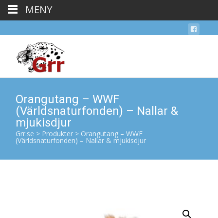
MENY
Orangutang – WWF
(Världsnaturfonden) – Nallar &
mjukisdjur
Grr.se
>
Produkter
>
Orangutang – WWF
(Världsnaturfonden) – Nallar & mjukisdjur