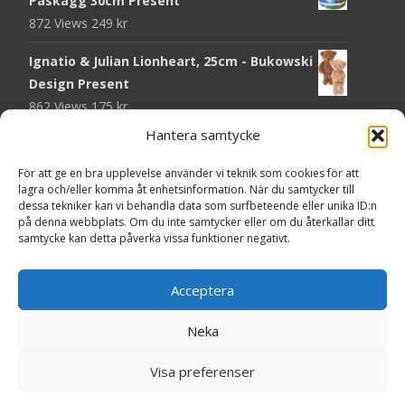
Påskägg 30cm Present
872 Views
249
kr
Ignatio & Julian Lionheart, 25cm - Bukowski
Design Present
862 Views
175
kr
Hantera samtycke
Chokladmynt Påskmotiv Present
Copyright © Grr.se
819 Views
25
kr
Powered by WordPress
, Theme
i-craft
by TemplatesNext.
För att ge en bra upplevelse använder vi teknik som cookies för att
lagra och/eller komma åt enhetsinformation. När du samtycker till
Kort Påskhare, 8,5x11,5 cm Present
dessa tekniker kan vi behandla data som surfbeteende eller unika ID:n
på denna webbplats. Om du inte samtycker eller om du återkallar ditt
763 Views
20
kr
samtycke kan detta påverka vissa funktioner negativt.
Tändsticksask I den enkla bor det vackra,
röd - Ernst Kirchsteiger Present
Acceptera
717 Views
89
kr
Neka
Kort Påsk Kycklingar & Tupp, 8,5x11,5 cm
Visa preferenser
Present
598 Views
20
kr