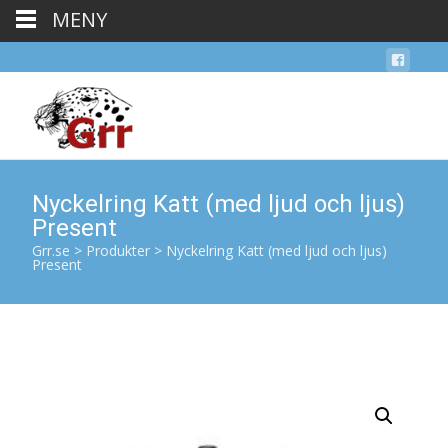
MENY
Nyckelring Katt (med ljud och ljus)
Present
Grr.se
>
Produkter
>
Nyckelring Katt (med ljud och ljus)
Present