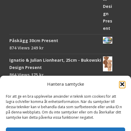
Påskägg 30cm Present
874 Views
249
kr
Ignatio & Julian Lionheart, 25cm - Bukowski
Design Present
864 Views
175
kr
Hantera samtycke
Chokladmynt Påskmotiv Present
Copyright © Grr.se
820 Views
25
kr
Powered by WordPress
, Theme
i-craft
by TemplatesNext.
För att ge en bra upplevelse använder vi teknik som cookies för att
lagra och/eller komma åt enhetsinformation. När du samtycker till
Kort Påskhare, 8,5x11,5 cm Present
dessa tekniker kan vi behandla data som surfbeteende eller unika ID:n
på denna webbplats. Om du inte samtycker eller om du återkallar ditt
764 Views
20
kr
samtycke kan detta påverka vissa funktioner negativt.
Tändsticksask I den enkla bor det vackra,