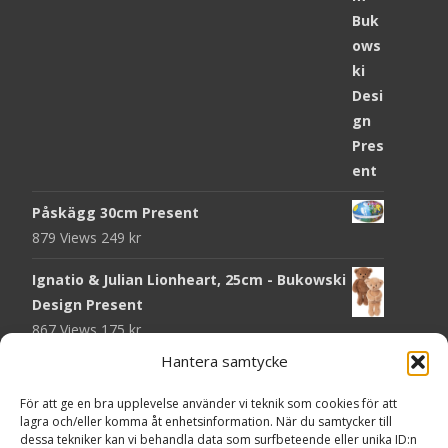
Påskägg 30cm Present
879 Views
249
kr
Ignatio & Julian Lionheart, 25cm - Bukowski
Design Present
867 Views
175
kr
Hantera samtycke
Chokladmynt Påskmotiv Present
Copyright © Grr.se
824 Views
25
kr
Powered by WordPress
, Theme
i-craft
by TemplatesNext.
För att ge en bra upplevelse använder vi teknik som cookies för att
lagra och/eller komma åt enhetsinformation. När du samtycker till
Kort Påskhare, 8,5x11,5 cm Present
dessa tekniker kan vi behandla data som surfbeteende eller unika ID:n