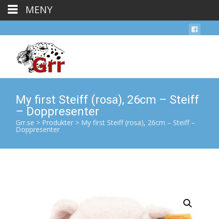
MENY
My first Steiff (rosa), 26cm – Steiff
– Doppresenter
Grr.se
>
Produkter
>
My first Steiff (rosa), 26cm – Steiff –
Doppresenter